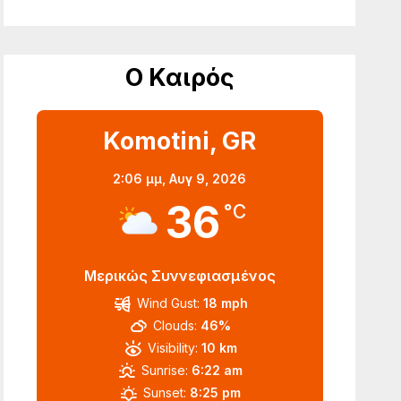
Ο Καιρός
Komotini, GR
2:06 μμ,
Αυγ 9, 2026
36
°C
Μερικώς Συννεφιασμένος
Wind Gust:
18 mph
Clouds:
46%
Visibility:
10 km
Sunrise:
6:22 am
Sunset:
8:25 pm