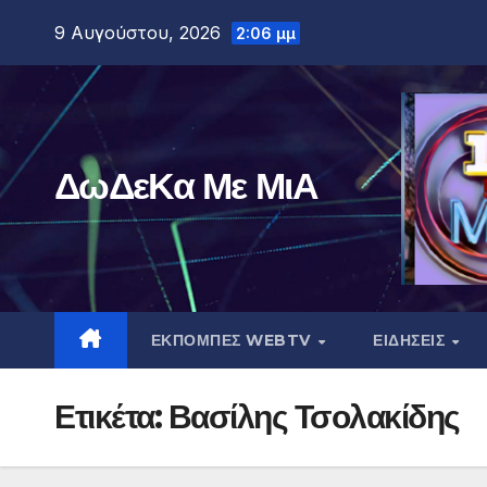
Μετάβαση
9 Αυγούστου, 2026
2:06 μμ
στο
περιεχόμενο
ΔωΔεΚα Με ΜιΑ
ΕΚΠΟΜΠΕΣ WEBTV
ΕΙΔΗΣΕΙΣ
Ετικέτα:
Βασίλης Τσολακίδης