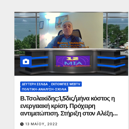
ΔΕΎΤΕΡΗ ΣΕΛΊΔΑ
ΕΚΠΟΜΠΈΣ WEBTV
ΠΟΛΙΤΙΚΉ-ΑΝΆΛΥΣΗ-ΣΧΌΛΙΑ
Β.Τσολακίδης:1,5δις/μήνα κόστος η
ενεργειακή κρίση. Πρόχειρη
αντιμετώπιση. Στήριξη στον Αλέξη
Τσίπρα
13 ΜΑΪ́ΟΥ, 2022