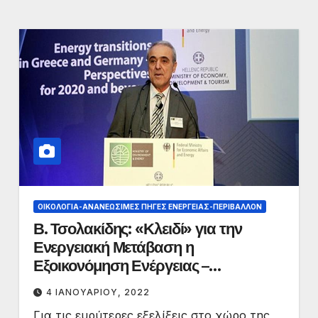
ΟΙΚΟΛΟΓΊΑ-ΑΝΑΝΕΏΣΙΜΕΣ ΠΗΓΈΣ ΕΝΈΡΓΕΙΑΣ-ΠΕΡΙΒΆΛΛΟΝ
Β. Τσολακίδης: «Κλειδί» για την
Ενεργειακή Μετάβαση η
Εξοικονόμηση Ενέργειας –
Απαραίτητη η Αξιοποίηση της
4 ΙΑΝΟΥΑΡΊΟΥ, 2022
Βιομάζας
Για τις ευρύτερες εξελίξεις στο χώρο της