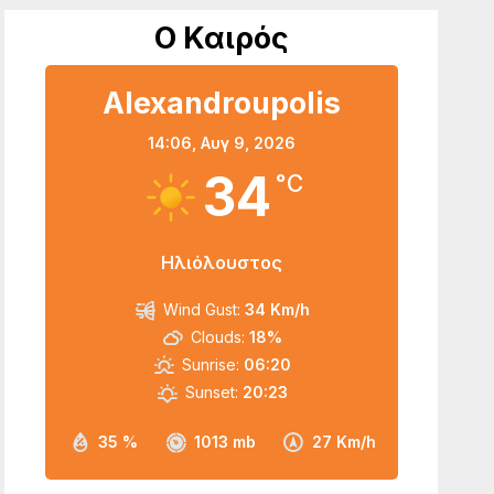
Ο Καιρός
Alexandroupolis
14:06,
Αυγ 9, 2026
34
°C
Ηλιόλουστος
Wind Gust:
34 Km/h
Clouds:
18%
Sunrise:
06:20
Sunset:
20:23
35 %
1013 mb
27 Km/h