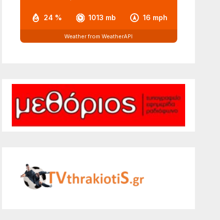
24 %
1013 mb
16 mph
Weather from WeatherAPI