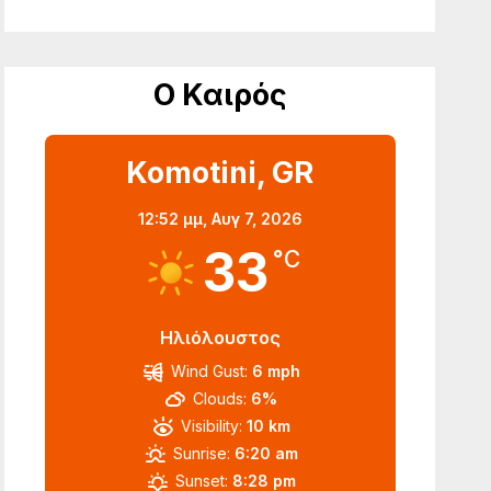
Ο Καιρός
Komotini, GR
12:52 μμ,
Αυγ 7, 2026
33
°C
Ηλιόλουστος
Wind Gust:
6 mph
Clouds:
6%
Visibility:
10 km
Sunrise:
6:20 am
Sunset:
8:28 pm