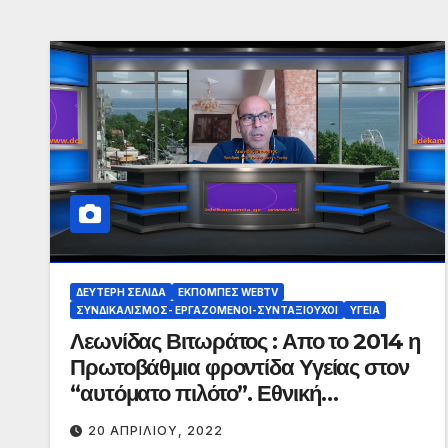
ΔΕΎΤΕΡΗ ΣΕΛΊΔΑ
ΕΚΠΟΜΠΈΣ WEBTV
ΣΥΝΔΙΚΑΛΙΣΜΌΣ- ΕΡΓΑΖΌΜΕΝΟΙ-ΣΥΝΤΑΞΙΟΎΧΟΙ
ΥΓΕΊΑ
Λεωνίδας Βιτωράτος : Απο το 2014 η
Πρωτοβάθμια φροντίδα Υγείας στον
“αυτόματο πιλότο”. Εθνική
στρατηγική η υγεία στα ακριτικά
20 ΑΠΡΙΛΊΟΥ, 2022
νησιά μας.