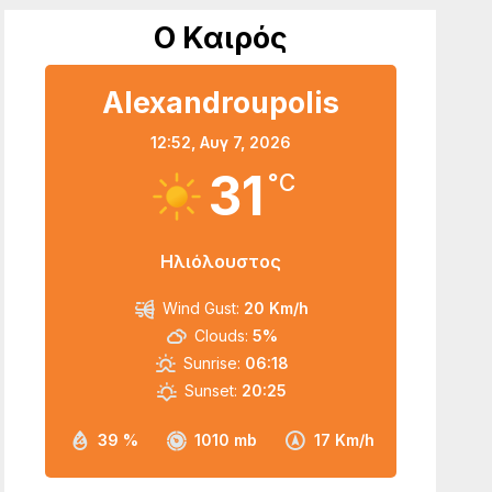
Ο Καιρός
Alexandroupolis
12:52,
Αυγ 7, 2026
31
°C
Ηλιόλουστος
Wind Gust:
20 Km/h
Clouds:
5%
Sunrise:
06:18
Sunset:
20:25
39 %
1010 mb
17 Km/h