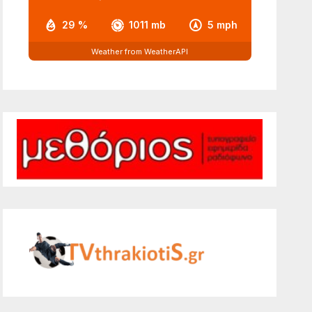
29 %
1011 mb
5 mph
Weather from WeatherAPI