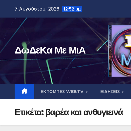
Μετάβαση
7 Αυγούστου, 2026
12:52 μμ
στο
περιεχόμενο
ΔωΔεΚα Με ΜιΑ
ΕΚΠΟΜΠΕΣ WEBTV
ΕΙΔΗΣΕΙΣ
Ετικέτα:
βαρέα και ανθυγιεινά