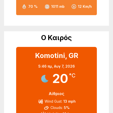
70 %
1011 mb
12 Km/h
Ο Καιρός
Komotini, GR
5:46 πμ,
Αυγ 7, 2026
20
°C
Αίθριος
Wind Gust:
13 mph
Clouds:
5%