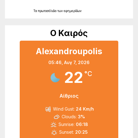
Τα
πρωτοσέλιδα
των
εφημερίδων
Ο Καιρός
Alexandroupolis
05:46,
Αυγ 7, 2026
22
°C
Αίθριος
Wind Gust:
24 Km/h
Clouds:
3%
Sunrise:
06:18
Sunset:
20:25