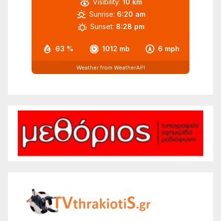
Visibility:
10 km
Sunrise:
6:20 am
Sunset:
8:28 pm
63 %
1012 mb
6 mph
Weather from WeatherAPI