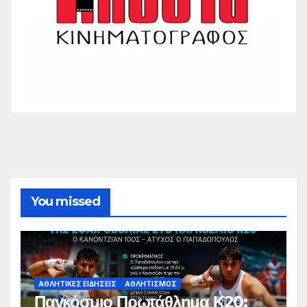
You missed
ΑΘΛΗΤΙΚΈΣ ΕΙΔΉΣΕΙΣ
ΑΘΛΗΤΙΣΜΌΣ
Παγκόσμιο Πρωτάθλημα Κ20: