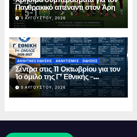
Πανθρακικό απέναντι στον Άρη
5 ΑΥΓΟΎΣΤΟΥ, 2026
ΑΘΛΗΤΙΚΈΣ ΕΙΔΉΣΕΙΣ
ΑΘΛΗΤΙΣΜΌΣ
ΕΙΔΉΣΕΙΣ
Σέντρα στις 11 Οκτωβρίου για τον
1ο όμιλο της Γ’ Εθνικής –
Ανακοινώθηκε το πλήρες
5 ΑΥΓΟΎΣΤΟΥ, 2026
πρόγραμμα