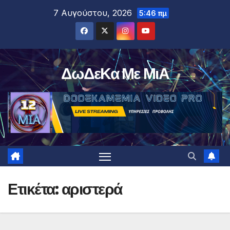
Μετάβαση
7 Αυγούστου, 2026
5:46 πμ
στο
περιεχόμενο
ΔωΔεΚα Με ΜιΑ
Ετικέτα:
αριστερά