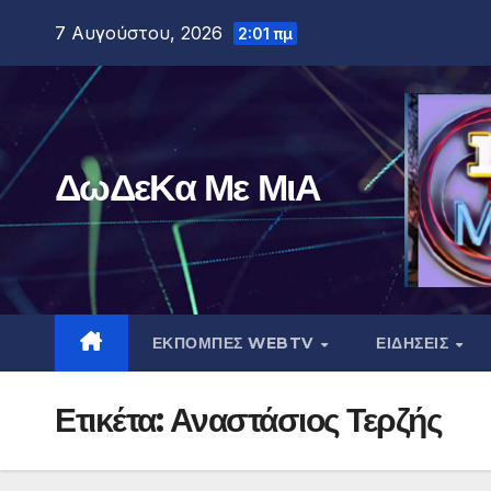
Μετάβαση
7 Αυγούστου, 2026
2:01 πμ
στο
περιεχόμενο
ΔωΔεΚα Με ΜιΑ
ΕΚΠΟΜΠΕΣ WEBTV
ΕΙΔΗΣΕΙΣ
Ετικέτα:
Αναστάσιος Τερζής