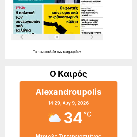
Τα
πρωτοσέλιδα
των
εφημερίδων
Ο Καιρός
Alexandroupolis
14:29,
Αυγ 9, 2026
34
°C
Μερικώς Συννεφιασμένος