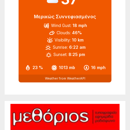
Μερικώς Συννεφιασμένος
Wind Gust:
18 mph
Clouds:
46%
Visibility:
10 km
Sunrise:
6:22 am
Sunset:
8:25 pm
23 %
1013 mb
16 mph
Weather from WeatherAPI