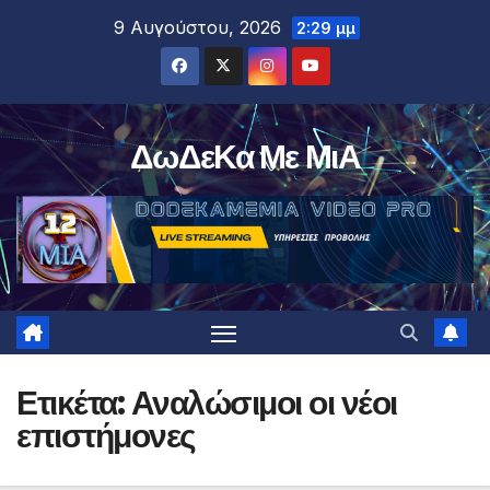
Μετάβαση
9 Αυγούστου, 2026
2:29 μμ
στο
περιεχόμενο
ΔωΔεΚα Με ΜιΑ
Ετικέτα:
Αναλώσιμοι οι νέοι
επιστήμονες