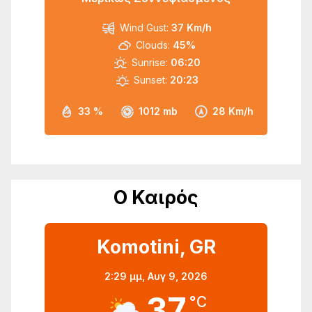
Wind Gust:
37 Km/h
Clouds:
45%
Sunrise:
06:20
Sunset:
20:23
33 %
1012 mb
28 Km/h
Ο Καιρός
Komotini, GR
2:29 μμ,
Αυγ 9, 2026
37
°C