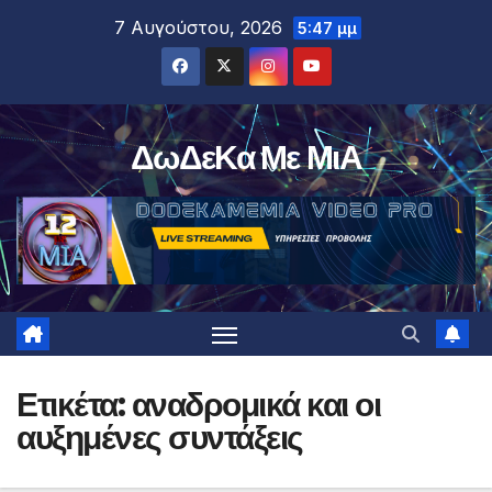
Μετάβαση
7 Αυγούστου, 2026
5:47 μμ
στο
περιεχόμενο
ΔωΔεΚα Με ΜιΑ
Ετικέτα:
αναδρομικά και οι
αυξημένες συντάξεις