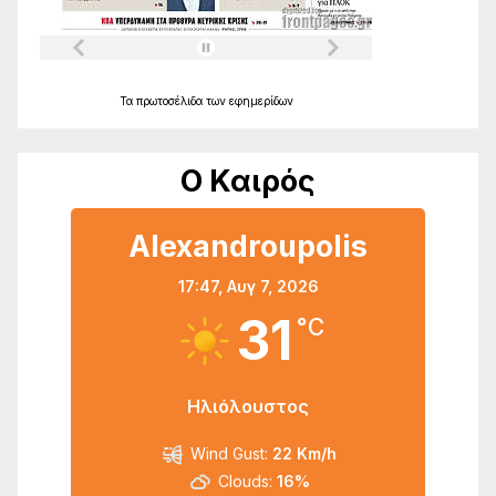
Τα
πρωτοσέλιδα
των
εφημερίδων
Ο Καιρός
Alexandroupolis
17:47,
Αυγ 7, 2026
31
°C
Ηλιόλουστος
Wind Gust:
22 Km/h
Clouds:
16%