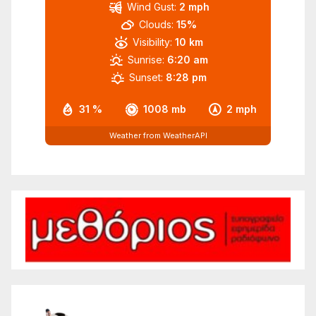
Wind Gust:
2 mph
Clouds:
15%
Visibility:
10 km
Sunrise:
6:20 am
Sunset:
8:28 pm
31 %
1008 mb
2 mph
Weather from WeatherAPI