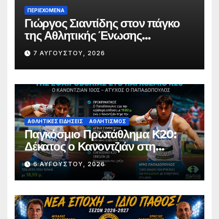
ΠΕΡΙΕΧΌΜΕΝΑ
Γιώργος Σιαντίδης στον πάγκο
της Αθλητικής Ένωσης
Κομοτηνής
7 ΑΥΓΟΎΣΤΟΥ, 2026
ΑΘΛΗΤΙΚΈΣ ΕΙΔΉΣΕΙΣ
ΑΘΛΗΤΙΣΜΌΣ
Παγκόσμιο Πρωτάθλημα Κ20:
Δέκατος ο Κανοντζιάν στη
σφαιροβολία – Άτυχος ο
6 ΑΥΓΟΎΣΤΟΥ, 2026
Παπαδόπουλος στον τελικό