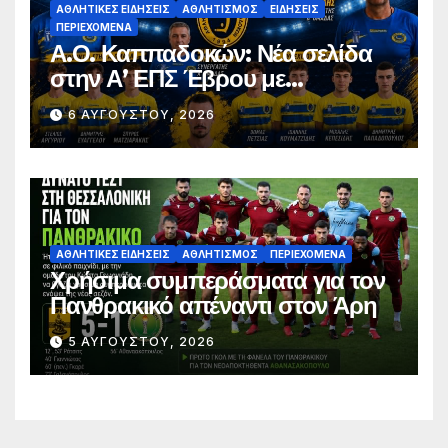
ΑΘΛΗΤΙΚΈΣ ΕΙΔΉΣΕΙΣ
ΑΘΛΗΤΙΣΜΌΣ
ΕΙΔΉΣΕΙΣ
ΠΕΡΙΕΧΌΜΕΝΑ
Α.Ο. Καππαδοκών: Νέα σελίδα
στην Α’ ΕΠΣ Έβρου με
φιλοδοξίες, σταθερότητα και
6 ΑΥΓΟΎΣΤΟΥ, 2026
επένδυση στη νέα γενιά
ΑΘΛΗΤΙΚΈΣ ΕΙΔΉΣΕΙΣ
ΑΘΛΗΤΙΣΜΌΣ
ΠΕΡΙΕΧΌΜΕΝΑ
Χρήσιμα συμπεράσματα για τον
Πανθρακικό απέναντι στον Άρη
5 ΑΥΓΟΎΣΤΟΥ, 2026