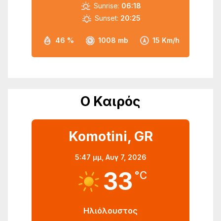
Sunrise:
06:18
Sunset:
20:25
46 %
1008 mb
15 Km/h
Ο Καιρός
Komotini, GR
5:47 μμ,
Αυγ 7, 2026
33
°C
Ηλιόλουστος