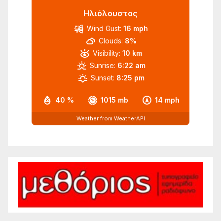
Ηλιόλουστος
Wind Gust:
16 mph
Clouds:
8%
Visibility:
10 km
Sunrise:
6:22 am
Sunset:
8:25 pm
40 %
1015 mb
14 mph
Weather from WeatherAPI