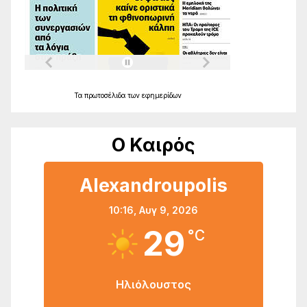
Τα
πρωτοσέλιδα
των
εφημερίδων
Ο Καιρός
Alexandroupolis
10:16,
Αυγ 9, 2026
29
°C
Ηλιόλουστος