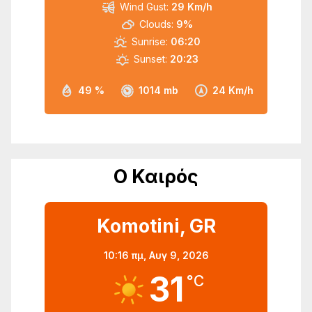
Wind Gust:
29 Km/h
Clouds:
9%
Sunrise:
06:20
Sunset:
20:23
49 %
1014 mb
24 Km/h
Ο Καιρός
Komotini, GR
10:16 πμ,
Αυγ 9, 2026
31
°C