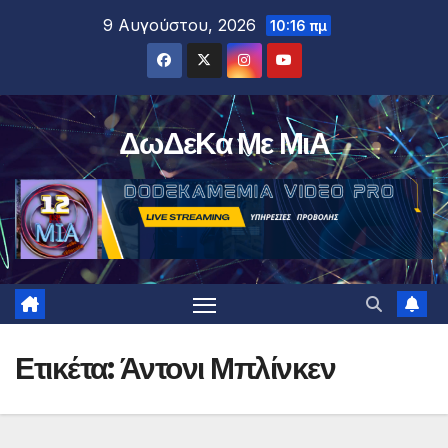
Μετάβαση
9 Αυγούστου, 2026
10:16 πμ
στο
περιεχόμενο
ΔωΔεΚα Με ΜιΑ
Ετικέτα:
Άντονι Μπλίνκεν