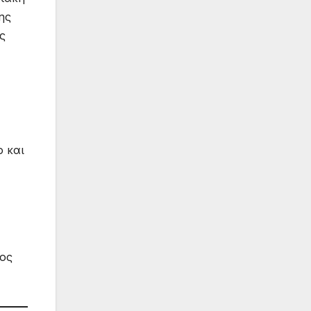
ης
ς
ο και
ος