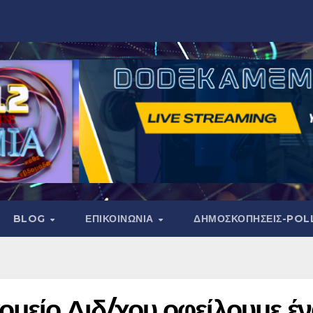
BLOG
ΕΠΙΚΟΙΝΩΝΙΑ
ΔΗΜΟΣΚΟΠΉΣΕΙΣ-POL
μείο Διδ/χου οφείλουμε έ