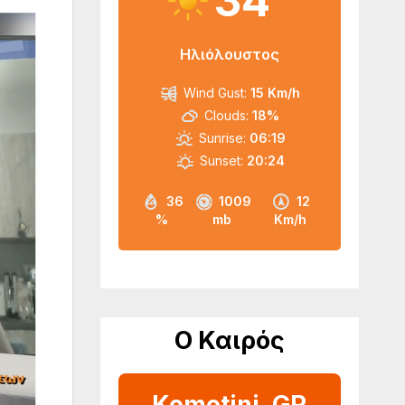
34
Ηλιόλουστος
Wind Gust:
15 Km/h
Clouds:
18%
Sunrise:
06:19
Sunset:
20:24
36
1009
12
%
mb
Km/h
Ο Καιρός
Komotini, GR