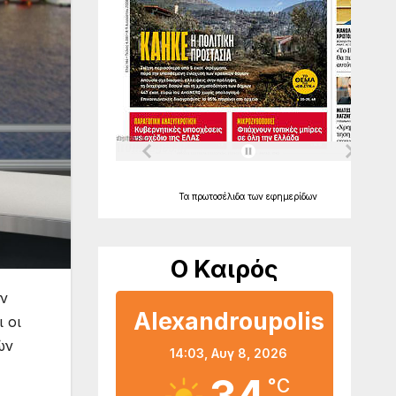
Τα
πρωτοσέλιδα
των
εφημερίδων
Ο Καιρός
ων
Alexandroupolis
 οι
ών
14:03,
Αυγ 8, 2026
°C