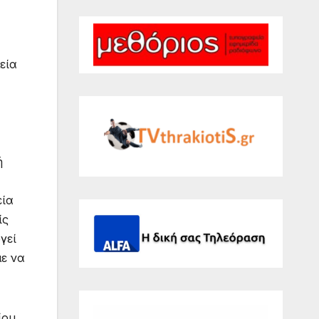
εία
ή
εία
ίς
γεί
με να
ίου