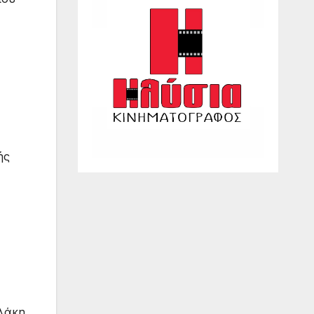
ής
ολάκη