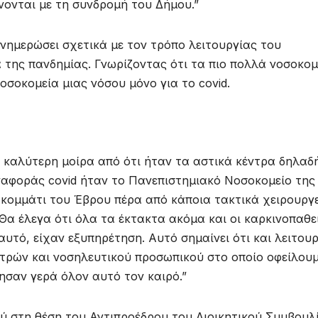
νονται με τη συνδρομή του Δήμου.”
νημερώσει σχετικά με τον τρόπο λειτουργίας του
 της πανδημίας. Γνωρίζοντας ότι τα πιο πολλά νοσοκομ
οσοκομεία μιας νόσου μόνο για το covid.
 καλύτερη μοίρα από ότι ήταν τα αστικά κέντρα δηλαδ
αφοράς covid ήταν το Πανεπιστημιακό Νοσοκομείο της
 κομμάτι του Έβρου πέρα από κάποια τακτικά χειρουργ
 Θα έλεγα ότι όλα τα έκτακτα ακόμα και οι καρκινοπαθε
αυτό, είχαν εξυπηρέτηση. Αυτό σημαίνει ότι και λειτουρ
ατρών και νοσηλευτικού προσωπικού στο οποίο οφείλου
σαν γερά όλον αυτό τον καιρό.”
ύ στη θέση του Αντιπροέδρου του Διοικητικού Συμβουλ