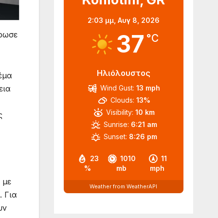
2:03 μμ,
Αυγ 8, 2026
37
ρωσε
°C
Ηλιόλουστος
έμα
Wind Gust:
13 mph
εια
Clouds:
13%
Visibility:
10 km
ς
Sunrise:
6:21 am
Sunset:
8:26 pm
23
1010
11
%
mb
mph
 με
Weather from WeatherAPI
. Για
υν