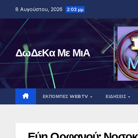
Μετάβαση
8 Αυγούστου, 2026
2:03 μμ
στο
περιεχόμενο
ΔωΔεΚα Με ΜιΑ
ΕΚΠΟΜΠΕΣ WEBTV
ΕΙΔΗΣΕΙΣ
Εύη Ορφανού: Νοσοκο