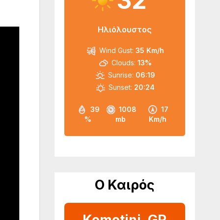
32
Ηλιόλουστος
Wind Gust:
35 Km/h
Clouds:
13%
Sunrise:
06:19
Sunset:
20:24
39
1008
17
%
mb
Km/h
Ο Καιρός
Komotini, GR