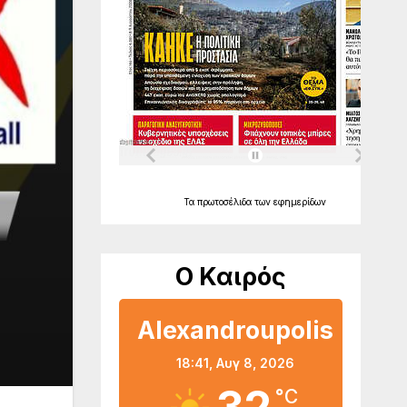
Τα
πρωτοσέλιδα
των
εφημερίδων
Ο Καιρός
Alexandroupolis
18:41,
Αυγ 8, 2026
°C