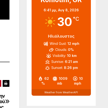
6:41 μμ,
Αυγ 8, 2026
30
°C
Ηλιόλουστος
Wind Gust:
12 mph
Clouds:
0%
Visibility:
10 km
Sunrise:
6:21 am
Sunset:
8:26 pm
62
1009
10
%
mb
mph
Weather from WeatherAPI
ην
κού
ς.