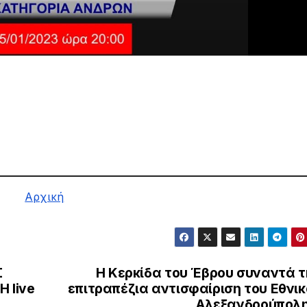
Αρχική
Σ
Η Κερκίδα του Έβρου συναντά τ
 live
επιτραπέζια αντισφαίριση του Εθνι
Αλεξανδρούπολη