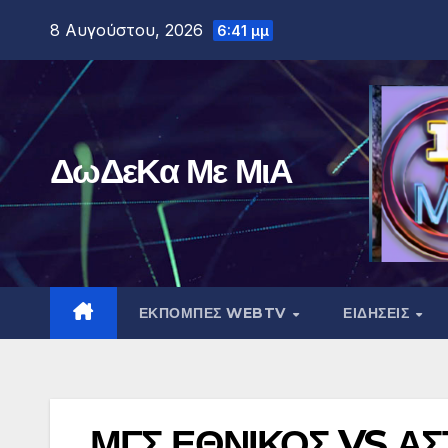
Μετάβαση
8 Αυγούστου, 2026
6:41 μμ
στο
περιεχόμενο
ΔωΔεΚα Με ΜιΑ
ΕΚΠΟΜΠΕΣ WEBTV
ΕΙΔΗΣΕΙΣ
ΜΓΣ ΕΘΝΙΚΟΣ VS Α