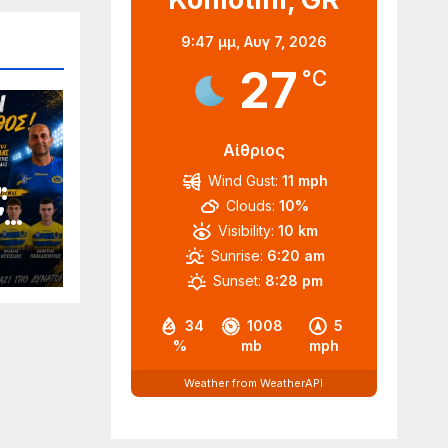
9:47 μμ,
Αυγ 7, 2026
27
°C
Αίθριος
Wind Gust:
11 mph
:
Clouds:
10%
’
Visibility:
10 km
Sunrise:
6:20 am
Sunset:
8:28 pm
34
1008
5
%
mb
mph
Weather from WeatherAPI