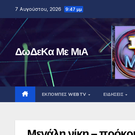
Μετάβαση
7 Αυγούστου, 2026
9:47 μμ
στο
περιεχόμενο
ΔωΔεΚα Με ΜιΑ
ΕΚΠΟΜΠΕΣ WEBTV
ΕΙΔΗΣΕΙΣ
Μεγάλη νίκη – πρόκρ