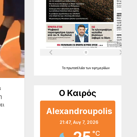
Τα
πρωτοσέλιδα
των
εφημερίδων
ι
Ο Καιρός
η
ει
Alexandroupolis
21:47,
Αυγ 7, 2026
°C