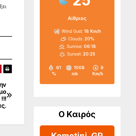
25
ξει
Αίθριος
Wind Gust:
18 Km/h
Clouds:
20%
Sunrise:
06:18
Sunset:
20:25
61
1008
9
%
mb
Km/h
ην
μο
!!!
ς.
Ο Καιρός
Komotini, GR