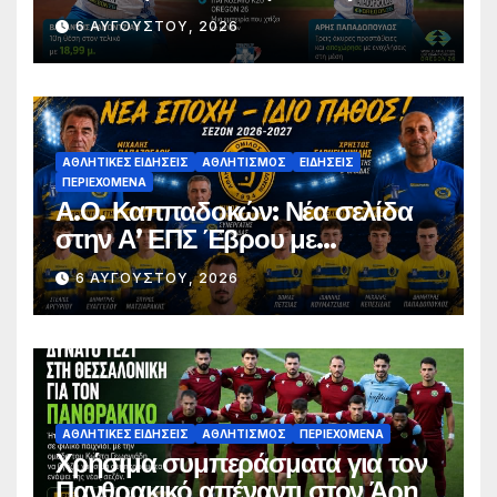
σφαιροβολία – Άτυχος ο
6 ΑΥΓΟΎΣΤΟΥ, 2026
Παπαδόπουλος στον τελικό
ΑΘΛΗΤΙΚΈΣ ΕΙΔΉΣΕΙΣ
ΑΘΛΗΤΙΣΜΌΣ
ΕΙΔΉΣΕΙΣ
ΠΕΡΙΕΧΌΜΕΝΑ
Α.Ο. Καππαδοκών: Νέα σελίδα
στην Α’ ΕΠΣ Έβρου με
φιλοδοξίες, σταθερότητα και
6 ΑΥΓΟΎΣΤΟΥ, 2026
επένδυση στη νέα γενιά
ΑΘΛΗΤΙΚΈΣ ΕΙΔΉΣΕΙΣ
ΑΘΛΗΤΙΣΜΌΣ
ΠΕΡΙΕΧΌΜΕΝΑ
Χρήσιμα συμπεράσματα για τον
Πανθρακικό απέναντι στον Άρη