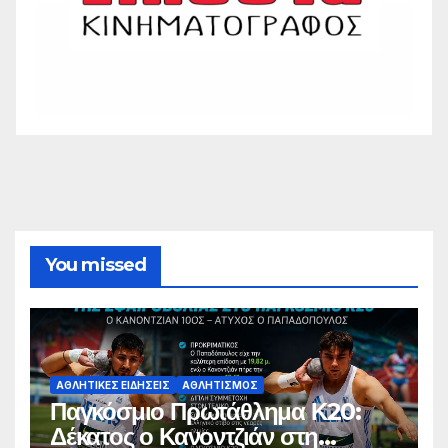
You missed
ΑΘΛΗΤΙΚΈΣ ΕΙΔΉΣΕΙΣ
ΑΘΛΗΤΙΣΜΌΣ
Παγκόσμιο Πρωτάθλημα Κ20:
Δέκατος ο Κανοντζιάν στη