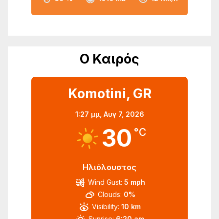
Ο Καιρός
Komotini, GR
1:27 μμ,
Αυγ 7, 2026
30
°C
Ηλιόλουστος
Wind Gust:
5 mph
Clouds:
0%
Visibility:
10 km
Sunrise:
6:20 am