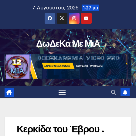
Μετάβαση
7 Αυγούστου, 2026
1:27 μμ
στο
περιεχόμενο
ΔωΔεΚα Με ΜιΑ
Κερκίδα του Έβρου .