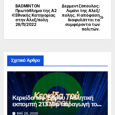
BADMINTON
Δερμεντζόπουλος:
Πλοήγηση
Πρωτάθλημα της Α2
Λιμάνι της Αλεξ/
Εθνικής Κατηγορίας
πολης. Η απόφαση
άρθρων
στην Αλεξ/πολη
διαφυλάττει τα
26/11/2022
συμφέροντα των
πολιτών.
Σχετικό Άρθρο
Κερκίδα του Έβρου . Αθλητική
εκπομπή 213 Μια παραγωγή του
dodekamemia Video Pro
ΜΆΙ 26, 2026