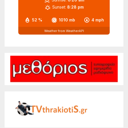
Sunset:
8:28 pm
52 %
1010 mb
4 mph
Weather from WeatherAPI