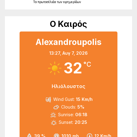
Τα
πρωτοσέλιδα
των
εφημερίδων
Ο Καιρός
Alexandroupolis
13:27,
Αυγ 7, 2026
32
°C
Ηλιόλουστος
Wind Gust:
15 Km/h
Clouds:
5%
Sunrise:
06:18
Sunset:
20:25
39 %
1010 mb
12 Km/h