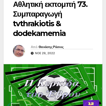
Αθλητική εκπομπή 73.
Συμπαραγωγή
tvthrakiotis &
dodekamemia
Από
Θανάσης Ράσιος
ΝΟΈ 29, 2022