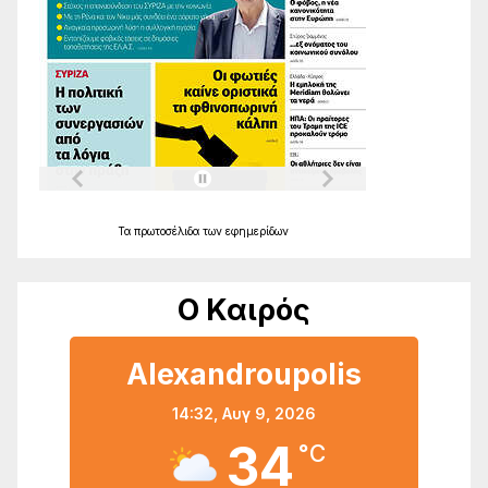
Τα
πρωτοσέλιδα
των
εφημερίδων
Ο Καιρός
Alexandroupolis
14:32,
Αυγ 9, 2026
34
°C