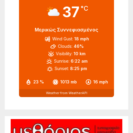
37
°C
Μερικώς Συννεφιασμένος
Wind Gust:
18 mph
Clouds:
46%
Visibility:
10 km
Sunrise:
6:22 am
Sunset:
8:25 pm
23 %
1013 mb
16 mph
Weather from WeatherAPI