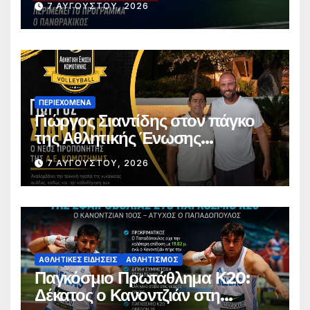
7 ΑΥΓΟΎΣΤΟΥ, 2026
ΠΕΡΙΕΧΌΜΕΝΑ
Γιώργος Σιαντίδης στον πάγκο
της Αθλητικής Ένωσης
Κομοτηνής
7 ΑΥΓΟΎΣΤΟΥ, 2026
ΑΘΛΗΤΙΚΈΣ ΕΙΔΉΣΕΙΣ
ΑΘΛΗΤΙΣΜΌΣ
Παγκόσμιο Πρωτάθλημα Κ20:
Δέκατος ο Κανοντζιάν στη