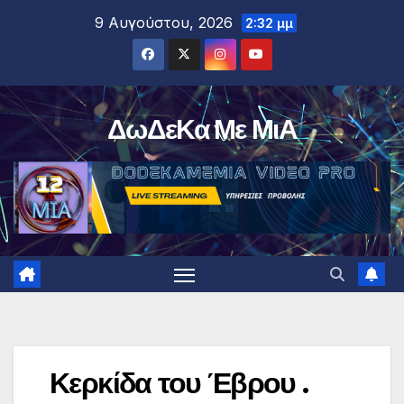
Μετάβαση
9 Αυγούστου, 2026
2:32 μμ
στο
περιεχόμενο
ΔωΔεΚα Με ΜιΑ
Κερκίδα του Έβρου .