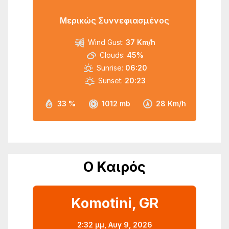
Μερικώς Συννεφιασμένος
Wind Gust:
37 Km/h
Clouds:
45%
Sunrise:
06:20
Sunset:
20:23
33 %
1012 mb
28 Km/h
Ο Καιρός
Komotini, GR
2:32 μμ,
Αυγ 9, 2026