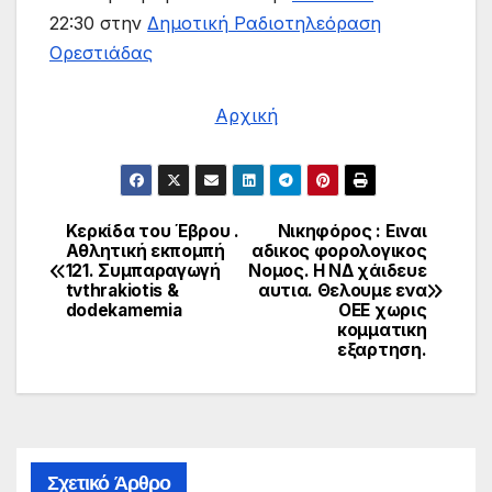
22:30 στην
Δημοτική Ραδιοτηλεόραση
Ορεστιάδας
Αρχική
Κερκίδα του Έβρου .
Νικηφόρος : Ειναι
Πλοήγηση
Αθλητική εκπομπή
αδικος φορολογικος
121. Συμπαραγωγή
Νομος. Η ΝΔ χάιδευε
άρθρων
tvthrakiotis &
αυτια. Θελουμε ενα
dodekamemia
ΟΕΕ χωρις
κομματικη
εξαρτηση.
Σχετικό Άρθρο