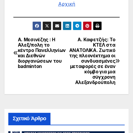
Αρχική
Α. Μεσινέζης : Η
Α. Καφετζής: Το
Πλοήγηση
Αλεξ/πολη το
ΚΤΕΛ στα
κέντρο Πανελληνίων
ΑΝΑΤΟΛΙΚΑ. Ζωτικό
άρθρων
και Διεθνών
της πλεονέκτημα οι
διοργανώσεων του
συνδυασμένες
badminton
μεταφορές σε έναν
κόμβο για μια
σύγχρονη
Αλεξανδρούπολη
Σχετικό Άρθρο