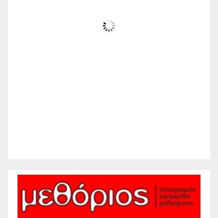
Ηλιόλουστος
Wind Gust:
13 mph
Clouds:
14%
Visibility:
10 km
Sunrise:
6:23 am
Sunset:
8:24 pm
22 %
1012 mb
11 mph
Weather from WeatherAPI