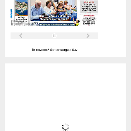
Τα
πρωτοσέλιδα
των
εφημερίδων
Ο Καιρός
Alexandroupolis
17:09,
Αυγ 10, 2026
34
°C
Ηλιόλουστος