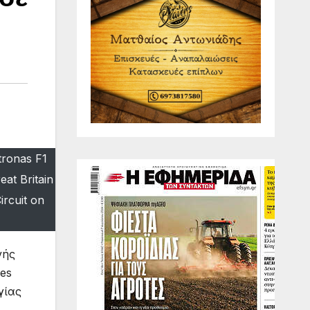
ronas F1
at Britain
ircuit on
νής
des
γίας