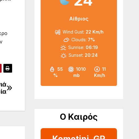
24
Αίθριος
Wind Gust:
22 Km/h
ερο
Clouds:
7%
ν
Sunrise:
06:19
Sunset:
20:24
55
1010
11
%
mb
Km/h
ιά
εία
Ο Καιρός
Komotini, GR