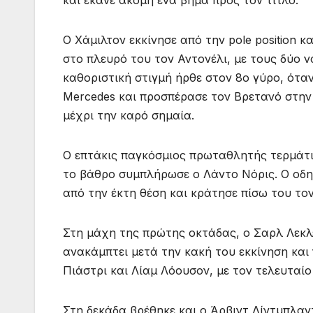
και έκανε ακόμη ένα βήμα προς τον τίτλο.
Ο Χάμιλτον εκκίνησε από την pole position
στο πλευρό του τον Αντονέλι, με τους δύο 
καθοριστική στιγμή ήρθε στον 8ο γύρο, ότα
Mercedes και προσπέρασε τον Βρετανό στην 
μέχρι την καρό σημαία.
Ο επτάκις παγκόσμιος πρωταθλητής τερμάτισ
το βάθρο συμπλήρωσε ο Λάντο Νόρις. Ο οδη
από την έκτη θέση και κράτησε πίσω του τον
Στη μάχη της πρώτης οκτάδας, ο Σαρλ Λεκλ
ανακάμπτει μετά την κακή του εκκίνηση και
Πιάστρι και Λίαμ Λόουσον, με τον τελευταίο
Στη δεκάδα βρέθηκε και ο Άρβιντ Λίντμπλαν