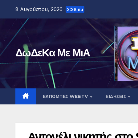
Μετάβαση
8 Αυγούστου, 2026
2:28 πμ
στο
περιεχόμενο
ΔωΔεΚα Με ΜιΑ
ΕΚΠΟΜΠΕΣ WEBTV
ΕΙΔΗΣΕΙΣ
Αντονέλι νικητής στο 