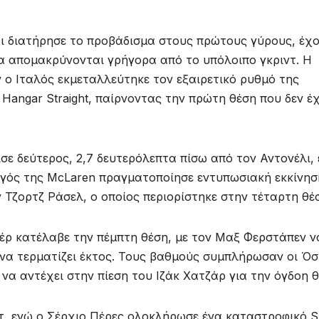
 και διατήρησε το προβάδισμα στους πρώτους γύρους, έχ
να απομακρύνονται γρήγορα από το υπόλοιπο γκριντ. Η
ν ο Ιταλός εκμεταλλεύτηκε τον εξαιρετικό ρυθμό της
Hangar Straight, παίρνοντας την πρώτη θέση που δεν έ
ε δεύτερος, 2,7 δευτερόλεπτα πίσω από τον Αντονέλι,
γός της McLaren πραγματοποίησε εντυπωσιακή εκκίνησ
 Τζορτζ Ράσελ, ο οποίος περιορίστηκε στην τέταρτη θέ
έρ κατέλαβε την πέμπτη θέση, με τον Μαξ Φερστάπεν ν
 να τερματίζει έκτος. Τους βαθμούς συμπλήρωσαν οι Ό
 να αντέχει στην πίεση του Ιζάκ Χατζάρ για την όγδοη θ
τ, ενώ ο Σέρχιο Πέρες ολοκλήρωσε ένα καταστροφικό Sp