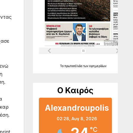
οντας
χασε
 ενώ
Τα
πρωτοσέλιδα
των
εφημερίδων
η
ση.
Ο Καιρός
α
Alexandroupolis
σκαρ
έση.
02:28,
Αυγ 8, 2026
°C
rint