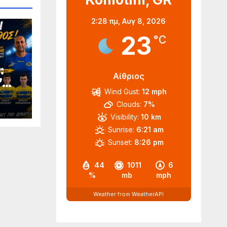
2:28 πμ,
Αυγ 8, 2026
23
°C
:
Αίθριος
’
Wind Gust:
12 mph
Clouds:
7%
Visibility:
10 km
Sunrise:
6:21 am
Sunset:
8:26 pm
44
1011
6
%
mb
mph
Weather from WeatherAPI