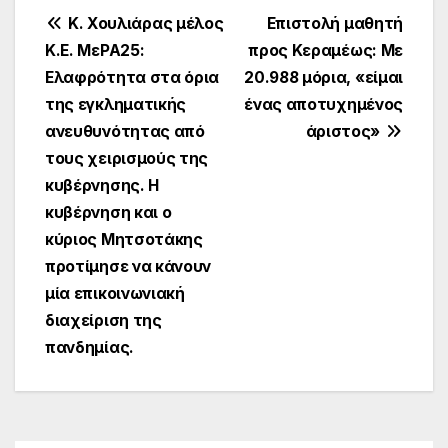
Πλοήγηση
Κ. Χουλιάρας μέλος
Επιστολή μαθητή
Κ.Ε. ΜεΡΑ25:
προς Κεραμέως: Με
άρθρων
Ελαφρότητα στα όρια
20.988 μόρια, «είμαι
της εγκληματικής
ένας αποτυχημένος
ανευθυνότητας από
άριστος»
τους χειρισμούς της
κυβέρνησης. Η
κυβέρνηση και ο
κύριος Μητσοτάκης
προτίμησε να κάνουν
μία επικοινωνιακή
διαχείριση της
πανδημίας.