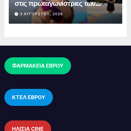
στις πρωταγωνίστριες των
δρομικών διοργανώσεων
3 ΑΥΓΟΎΣΤΟΥ, 2026
ΦΑΡΜΑΚΕΙΑ ΕΒΡΟΥ
ΚΤΕΛ ΕΒΡΟΥ
ΗΛΙΣΙΑ CINE