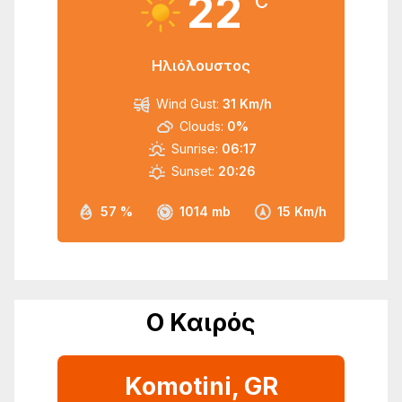
22
°C
Ηλιόλουστος
Wind Gust:
31 Km/h
Clouds:
0%
Sunrise:
06:17
Sunset:
20:26
57 %
1014 mb
15 Km/h
Ο Καιρός
Komotini, GR