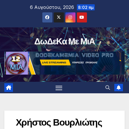
Μετάβαση
6 Αυγούστου, 2026
8:02 πμ
στο
περιεχόμενο
ΔωΔεΚα Με ΜιΑ
Χρήστος Βουρλιώτης