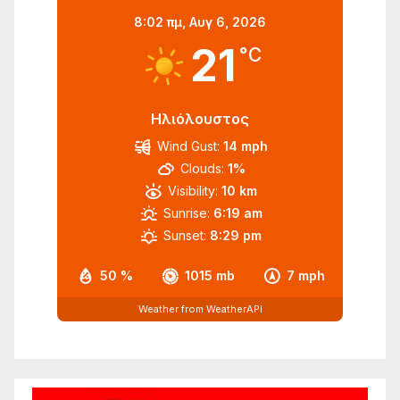
8:02 πμ,
Αυγ 6, 2026
21
°C
Ηλιόλουστος
Wind Gust:
14 mph
Clouds:
1%
Visibility:
10 km
Sunrise:
6:19 am
Sunset:
8:29 pm
50 %
1015 mb
7 mph
Weather from WeatherAPI