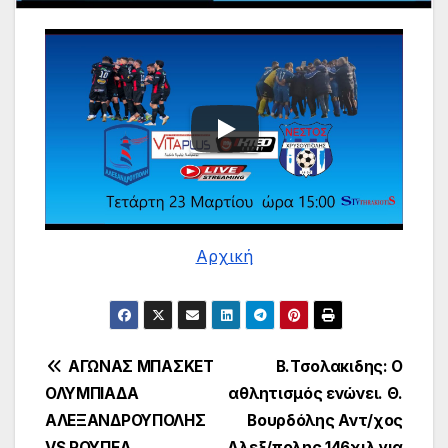
Αρχική
Πλοήγηση
ΑΓΩΝΑΣ ΜΠΑΣΚΕΤ
Β.Τσολακιδης: Ο
ΟΛΥΜΠΙΑΔΑ
αθλητισμός ενώνει. Θ.
άρθρων
ΑΛΕΞΑΝΔΡΟΥΠΟΛΗΣ
Βουρδόλης Αντ/χος
VS ΡΟΥΠΕΛ
Αλεξ/πολης 146χιλ για