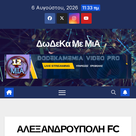
Μετάβαση
6 Αυγούστου, 2026
11:33 πμ
στο
περιεχόμενο
ΔωΔεΚα Με ΜιΑ
ΑΛΕΞΑΝΔΡΟΥΠΟΛΗ FC