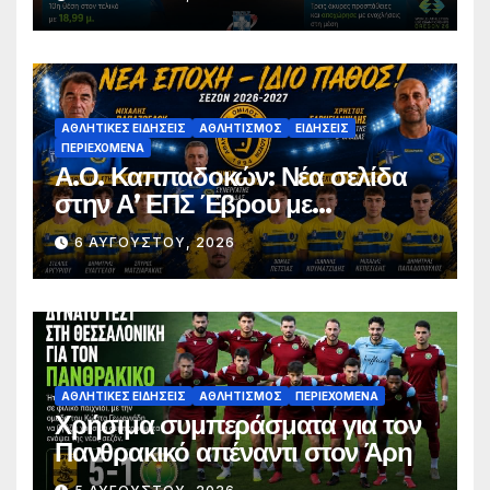
Παπαδόπουλος στον τελικό
ΑΘΛΗΤΙΚΈΣ ΕΙΔΉΣΕΙΣ
ΑΘΛΗΤΙΣΜΌΣ
ΕΙΔΉΣΕΙΣ
ΠΕΡΙΕΧΌΜΕΝΑ
Α.Ο. Καππαδοκών: Νέα σελίδα
στην Α’ ΕΠΣ Έβρου με
φιλοδοξίες, σταθερότητα και
6 ΑΥΓΟΎΣΤΟΥ, 2026
επένδυση στη νέα γενιά
ΑΘΛΗΤΙΚΈΣ ΕΙΔΉΣΕΙΣ
ΑΘΛΗΤΙΣΜΌΣ
ΠΕΡΙΕΧΌΜΕΝΑ
Χρήσιμα συμπεράσματα για τον
Πανθρακικό απέναντι στον Άρη