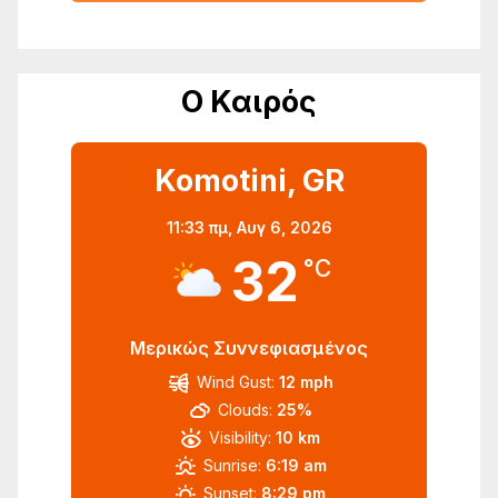
Ο Καιρός
Komotini, GR
11:33 πμ,
Αυγ 6, 2026
32
°C
Μερικώς Συννεφιασμένος
Wind Gust:
12 mph
Clouds:
25%
Visibility:
10 km
Sunrise:
6:19 am
Sunset:
8:29 pm