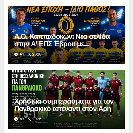
Α.Ο. Καππαδοκών: Νέα σελίδα
στην Α’ ΕΠΣ Έβρου με
φιλοδοξίες, σταθερότητα και
ΑΥΓ 6, 2026
επένδυση στη νέα γενιά
Χρήσιμα συμπεράσματα για τον
Πανθρακικό απέναντι στον Άρη
ΑΥΓ 5, 2026