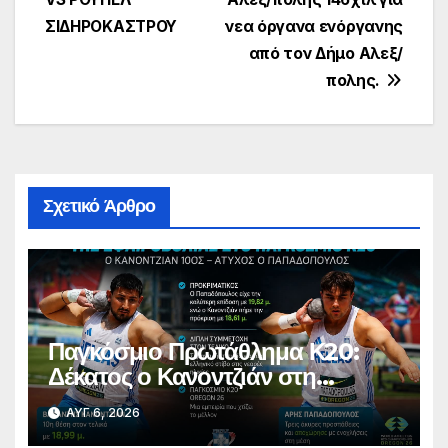
ΣΙΔΗΡΟΚΑΣΤΡΟΥ
νεα όργανα ενόργανης
από τον Δήμο Αλεξ/
πολης.
Σχετικό Άρθρο
Παγκόσμιο Πρωτάθλημα Κ20:
Δέκατος ο Κανοντζιάν στη
σφαιροβολία – Άτυχος ο
ΑΥΓ 6, 2026
Παπαδόπουλος στον τελικό