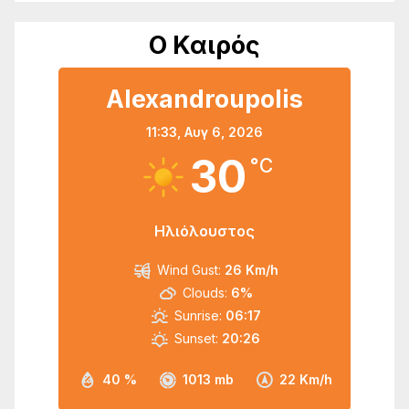
Ο Καιρός
Alexandroupolis
11:33,
Αυγ 6, 2026
30
°C
Ηλιόλουστος
Wind Gust:
26 Km/h
Clouds:
6%
Sunrise:
06:17
Sunset:
20:26
40 %
1013 mb
22 Km/h