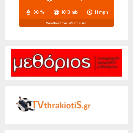
36 %
1013 mb
11 mph
Weather from WeatherAPI