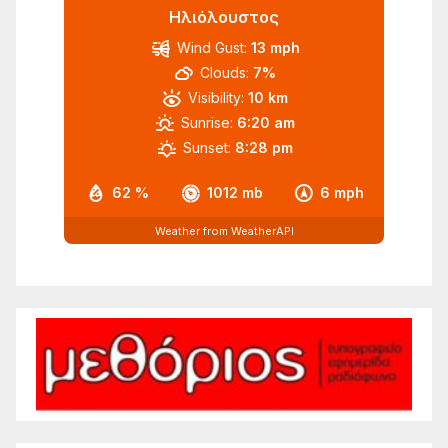
Ηλιόλουστος
Wind Gust:
13 mph
Clouds:
7%
Visibility:
10 km
Sunrise:
6:20 am
Sunset:
8:28 pm
62 %
1012 mb
6 mph
Weather from WeatherAPI