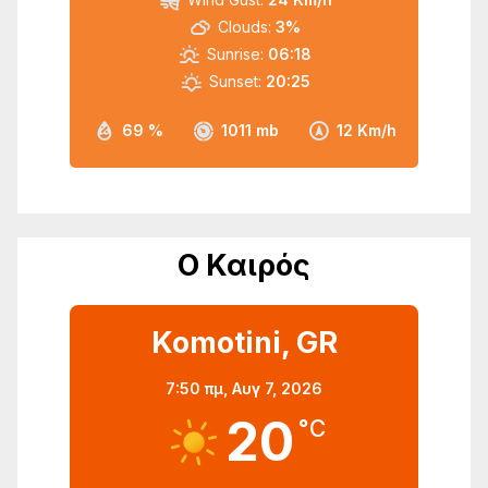
Clouds:
3%
Sunrise:
06:18
Sunset:
20:25
69 %
1011 mb
12 Km/h
Ο Καιρός
Komotini, GR
7:50 πμ,
Αυγ 7, 2026
20
°C