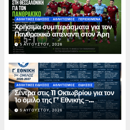
ΑΘΛΗΤΙΚΈΣ ΕΙΔΉΣΕΙΣ
ΑΘΛΗΤΙΣΜΌΣ
ΠΕΡΙΕΧΌΜΕΝΑ
Χρήσιμα συμπεράσματα για τον
Πανθρακικό απέναντι στον Άρη
5 ΑΥΓΟΎΣΤΟΥ, 2026
ΑΘΛΗΤΙΚΈΣ ΕΙΔΉΣΕΙΣ
ΑΘΛΗΤΙΣΜΌΣ
ΕΙΔΉΣΕΙΣ
Σέντρα στις 11 Οκτωβρίου για τον
1ο όμιλο της Γ’ Εθνικής –
Ανακοινώθηκε το πλήρες
5 ΑΥΓΟΎΣΤΟΥ, 2026
πρόγραμμα