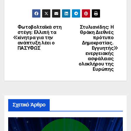
Φωτοβολταϊκά στη
Στυλιανίδης: Η
Πλοήγηση
στέγη: Ελλιπή τα
Θράκη Διεθνές
κίνητρα για την
πρότυπο
άρθρων
ανάπτυξη λέει ο
Δημοκρατίας.
ΠΑΣΥΦΩΣ
Εγγυητής
ενεργειακής
ασφάλειας
ολοκλήρου της
Ευρώπης
Σχετικό Άρθρο