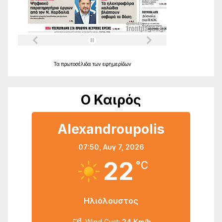
Τα
πρωτοσέλιδα
των
εφημερίδων
Ο Καιρός
Alexandroupolis
07:50,
Αυγ 7, 2026
22
°C
Ηλιόλουστος
Wind Gust:
24 Km/h