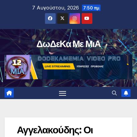
Μετάβαση
7 Αυγούστου, 2026
7:50 πμ
στο
περιεχόμενο
ΔωΔεΚα Με ΜιΑ
Αγγελακούδης: Οι