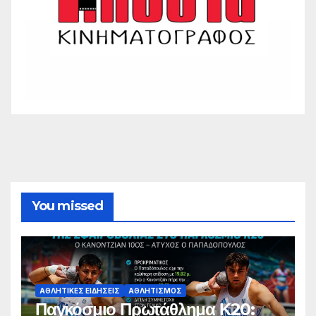
You missed
ΑΘΛΗΤΙΚΈΣ ΕΙΔΉΣΕΙΣ
ΑΘΛΗΤΙΣΜΌΣ
Παγκόσμιο Πρωτάθλημα Κ20: