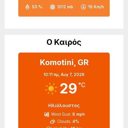
53 %
1012 mb
16 Km/h
Ο Καιρός
Komotini, GR
10:11 πμ,
Αυγ 7, 2026
29
°C
Ηλιόλουστος
Wind Gust:
8 mph
Clouds:
4%