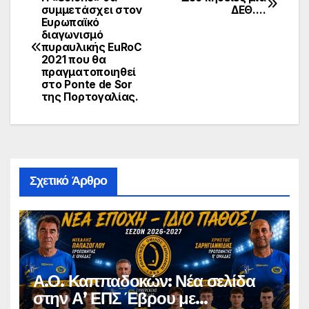
Πλοήγηση
συμμετάσχει στον
ΔΕΘ….
Ευρωπαϊκό
άρθρων
διαγωνισμό
πυραυλικής EuRoC
2021 που θα
πραγματοποιηθεί
στο Ponte de Sor
της Πορτογαλίας.
Σχετικό Άρθρο
Α.Ο. Καππαδοκών: Νέα σελίδα
στην Α’ ΕΠΣ Έβρου με