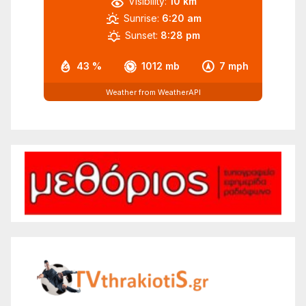
Visibility:
10 km
Sunrise:
6:20 am
Sunset:
8:28 pm
43 %
1012 mb
7 mph
Weather from WeatherAPI