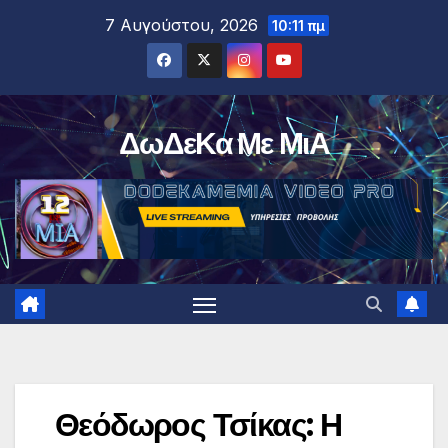
Μετάβαση
7 Αυγούστου, 2026
10:11 πμ
στο
περιεχόμενο
ΔωΔεΚα Με ΜιΑ
Θεόδωρος Τσίκας: Η