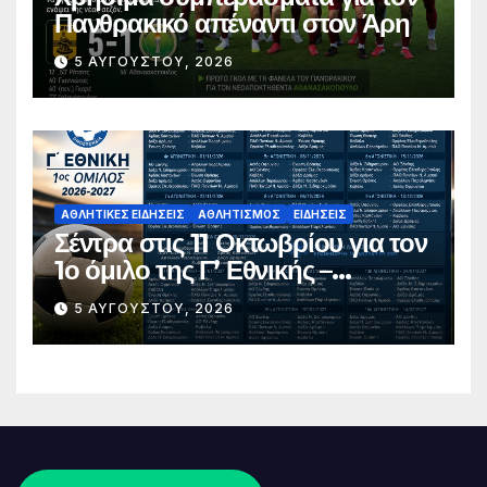
Πανθρακικό απέναντι στον Άρη
5 ΑΥΓΟΎΣΤΟΥ, 2026
ΑΘΛΗΤΙΚΈΣ ΕΙΔΉΣΕΙΣ
ΑΘΛΗΤΙΣΜΌΣ
ΕΙΔΉΣΕΙΣ
Σέντρα στις 11 Οκτωβρίου για τον
1ο όμιλο της Γ’ Εθνικής –
Ανακοινώθηκε το πλήρες
5 ΑΥΓΟΎΣΤΟΥ, 2026
πρόγραμμα