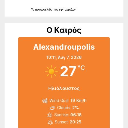
Τα
πρωτοσέλιδα
των
εφημερίδων
Ο Καιρός
Alexandroupolis
10:11,
Αυγ 7, 2026
27
°C
Ηλιόλουστος
Wind Gust:
19 Km/h
Clouds:
2%
Sunrise:
06:18
Sunset:
20:25