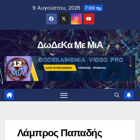
Μετάβαση
9 Αυγούστου, 2026
7:00 πμ
στο
περιεχόμενο
ΔωΔεΚα Με ΜιΑ
Λάμπρος Παπαδής