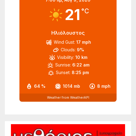
21
°C
Ηλιόλουστος
Wind Gust:
17 mph
Clouds:
9%
Visibility:
10 km
Sunrise:
6:22 am
Sunset:
8:25 pm
64 %
1014 mb
8 mph
Weather from WeatherAPI