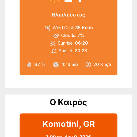
Ηλιόλουστος
Wind Gust:
35 Km/h
Clouds:
7%
Sunrise:
06:20
Sunset:
20:23
67 %
1013 mb
20 Km/h
Ο Καιρός
Komotini, GR
7:00 πμ,
Αυγ 9, 2026