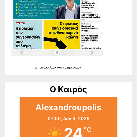
Τα
πρωτοσέλιδα
των
εφημερίδων
Ο Καιρός
Alexandroupolis
07:00,
Αυγ 9, 2026
24
°C