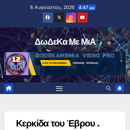
Μετάβαση
8 Αυγούστου, 2026
4:47 μμ
στο
περιεχόμενο
ΔωΔεΚα Με ΜιΑ
Κερκίδα του Έβρου .