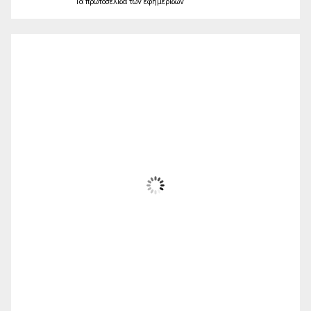
Τα
πρωτοσέλιδα
των
εφημερίδων
Ο Καιρός
Alexandroupolis
16:47,
Αυγ 8, 2026
33
°C
Ηλιόλουστος
Wind Gust:
22 Km/h
Clouds:
13%
Sunrise:
06:19
Sunset:
20:24
38 %
1008 mb
13 Km/h