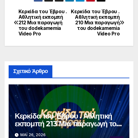
Κερκίδα του Έβρου .
Κερκίδα του Έβρου .
Πλοήγηση
Αθλητική εκπομπή
Αθλητική εκπομπή
212 Μια παραγωγή
210 Μια παραγωγή
άρθρων
του dodekamemia
του dodekamemia
Video Pro
Video Pro
Σχετικό Άρθρο
Κερκίδα του Έβρου . Αθλητική
εκπομπή 213 Μια παραγωγή του
dodekamemia Video Pro
ΜΆΙ 26, 2026