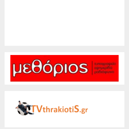
Sunset:
8:26 pm
25 %
1009 mb
10 mph
Weather from WeatherAPI