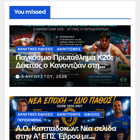
You missed
ΑΘΛΗΤΙΚΈΣ ΕΙΔΉΣΕΙΣ
ΑΘΛΗΤΙΣΜΌΣ
Παγκόσμιο Πρωτάθλημα Κ20:
Δέκατος ο Κανοντζιάν στη
σφαιροβολία – Άτυχος ο
6 ΑΥΓΟΎΣΤΟΥ, 2026
Παπαδόπουλος στον τελικό
ΑΘΛΗΤΙΚΈΣ ΕΙΔΉΣΕΙΣ
ΑΘΛΗΤΙΣΜΌΣ
ΕΙΔΉΣΕΙΣ
ΠΕΡΙΕΧΌΜΕΝΑ
Α.Ο. Καππαδοκών: Νέα σελίδα
στην Α’ ΕΠΣ Έβρου με