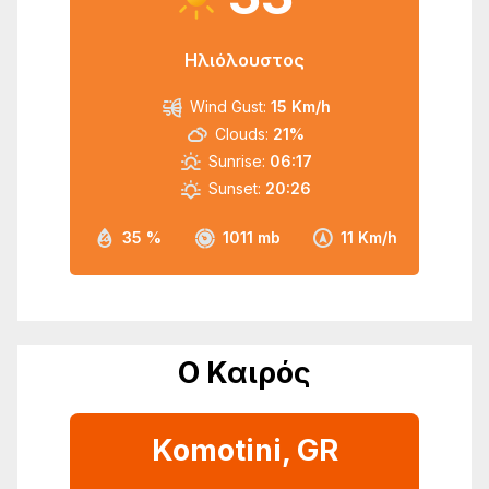
Ηλιόλουστος
Wind Gust:
15 Km/h
Clouds:
21%
Sunrise:
06:17
Sunset:
20:26
35 %
1011 mb
11 Km/h
Ο Καιρός
Komotini, GR