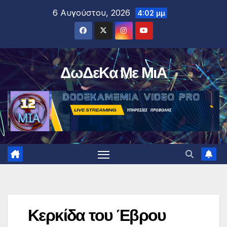
Μετάβαση
6 Αυγούστου, 2026
4:02 μμ
στο
περιεχόμενο
ΔωΔεΚα Με ΜιΑ
Κερκίδα του Έβρου