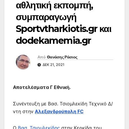
αθλητική εκπομπή,
συμπαραγωγή
Sportvtharkiotis.gr και
dodekamemia.gr
Από
Θανάσης Ράσιος
ΔΕΚ 21, 2021
Αποτελέσματα Γ Εθνική.
Συνέντευξη με Βασ. Τσιομλεκίδη Τεχνικό Δ/
ντη στην
Αλεξανδρούπολη FC
Ο
Βασ. Τσιομλεκίδης
στην Κερκίδα του