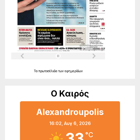
Τα
πρωτοσέλιδα
των
εφημερίδων
Ο Καιρός
Alexandroupolis
16:02,
Αυγ 6, 2026
33
°C