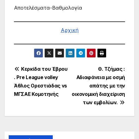
Αποτελέσματα-Βαθμολογία
Αρχική
Πλοήγηση
Κερκίδα του Έβρου
Θ. Τζήμας :
. Pre League volley
Αδιαφάνεια με οσμή
άρθρων
Άθλος Ορεστιάδας vs
απάτης με την
ΜΓΣΑΕ Κομοτηνής
οικονομική διαχείριση
των εμβολίων.