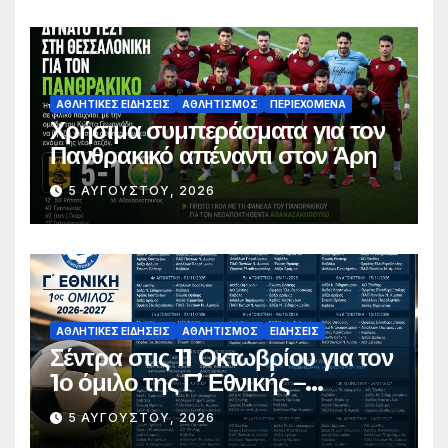
ΑΘΛΗΤΙΚΈΣ ΕΙΔΉΣΕΙΣ
ΑΘΛΗΤΙΣΜΌΣ
ΠΕΡΙΕΧΌΜΕΝΑ
Χρήσιμα συμπεράσματα για τον
Πανθρακικό απέναντι στον Άρη
5 ΑΥΓΟΎΣΤΟΥ, 2026
ΑΘΛΗΤΙΚΈΣ ΕΙΔΉΣΕΙΣ
ΑΘΛΗΤΙΣΜΌΣ
ΕΙΔΉΣΕΙΣ
Σέντρα στις 11 Οκτωβρίου για τον
1ο όμιλο της Γ’ Εθνικής –
Ανακοινώθηκε το πλήρες
5 ΑΥΓΟΎΣΤΟΥ, 2026
πρόγραμμα