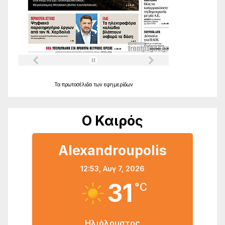
Τα
πρωτοσέλιδα
των
εφημερίδων
Ο Καιρός
Alexandroupolis
12:53,
Αυγ 7, 2026
31
°C
Ηλιόλουστος