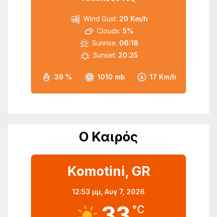
Wind Gust:
20 Km/h
Clouds:
5%
Sunrise:
06:18
Sunset:
20:25
39 %
1010 mb
17 Km/h
Ο Καιρός
Komotini, GR
12:53 μμ,
Αυγ 7, 2026
33
°C