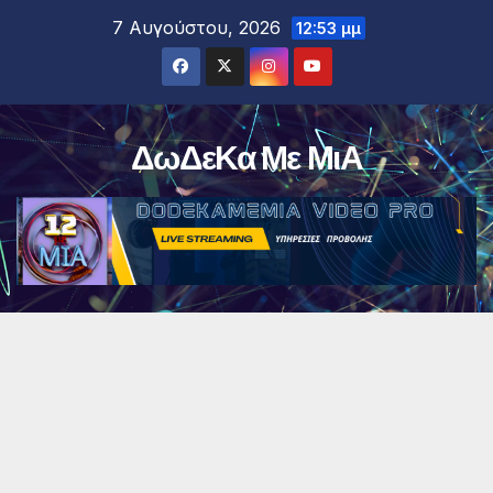
Μετάβαση
7 Αυγούστου, 2026
12:53 μμ
στο
περιεχόμενο
ΔωΔεΚα Με ΜιΑ