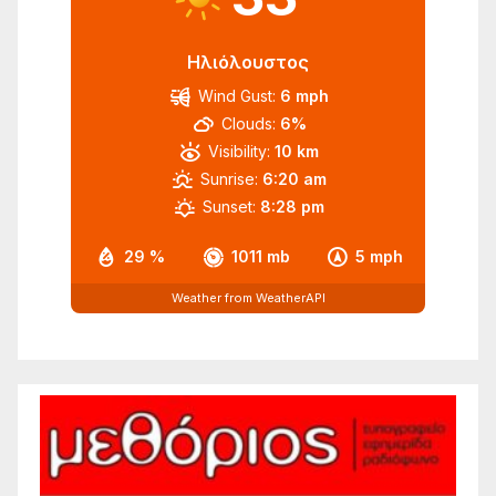
Ηλιόλουστος
Wind Gust:
6 mph
Clouds:
6%
Visibility:
10 km
Sunrise:
6:20 am
Sunset:
8:28 pm
29 %
1011 mb
5 mph
Weather from WeatherAPI