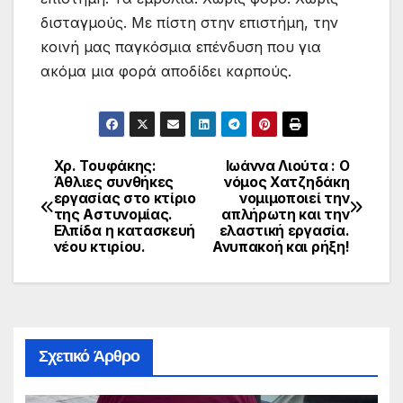
δισταγμούς. Με πίστη στην επιστήμη, την
κοινή μας παγκόσμια επένδυση που για
ακόμα μια φορά αποδίδει καρπούς.
Χρ. Τουφάκης:
Ιωάννα Λιούτα : Ο
Πλοήγηση
Άθλιες συνθήκες
νόμος Χατζηδάκη
εργασίας στο κτίριο
νομιμοποιεί την
άρθρων
της Αστυνομίας.
απλήρωτη και την
Ελπίδα η κατασκευή
ελαστική εργασία.
νέου κτιρίου.
Ανυπακοή και ρήξη!
Σχετικό Άρθρο