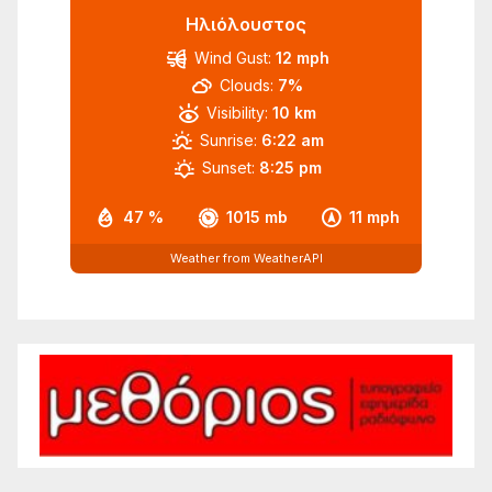
Ηλιόλουστος
Wind Gust:
12 mph
Clouds:
7%
Visibility:
10 km
Sunrise:
6:22 am
Sunset:
8:25 pm
47 %
1015 mb
11 mph
Weather from WeatherAPI