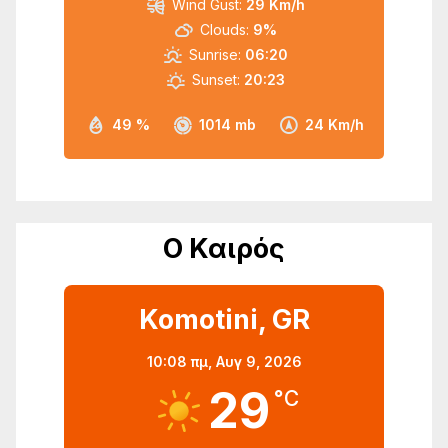
Wind Gust:
29 Km/h
Clouds:
9%
Sunrise:
06:20
Sunset:
20:23
49 %
1014 mb
24 Km/h
Ο Καιρός
Komotini, GR
10:08 πμ,
Αυγ 9, 2026
29
°C