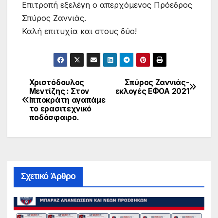
Επιτροπή εξελέγη ο απερχόμενος Πρόεδρος
Σπύρος Ζαννιάς.
Καλή επιτυχία και στους δύο!
Χριστόδουλος
Σπύρος Ζαννιάς-
Πλοήγηση
Μεντίζης : Στον
εκλογές ΕΦΟΑ 2021
Ιπποκράτη αγαπάμε
άρθρων
το ερασιτεχνικό
ποδόσφαιρο.
Σχετικό Άρθρο