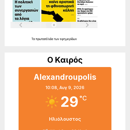
Τα
πρωτοσέλιδα
των
εφημερίδων
Ο Καιρός
Alexandroupolis
10:08,
Αυγ 9, 2026
29
°C
Ηλιόλουστος