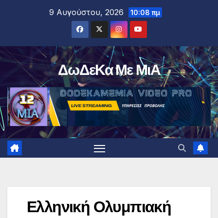
Μετάβαση
9 Αυγούστου, 2026
10:08 πμ
στο
περιεχόμενο
ΔωΔεΚα Με ΜιΑ
Ελληνική Ολυμπιακή