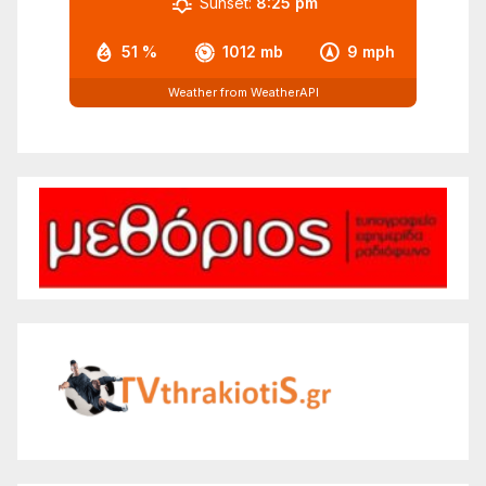
Sunset:
8:25 pm
51 %
1012 mb
9 mph
Weather from WeatherAPI