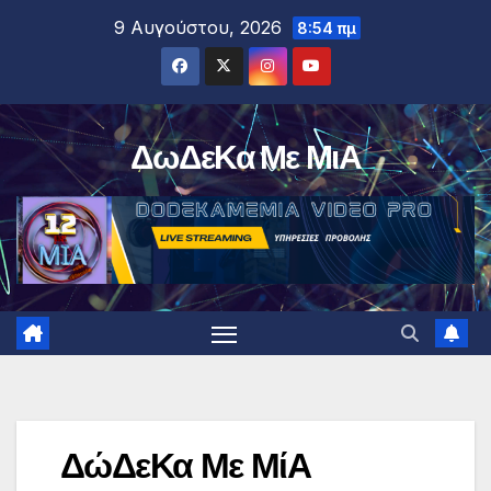
Μετάβαση
9 Αυγούστου, 2026
8:54 πμ
στο
περιεχόμενο
ΔωΔεΚα Με ΜιΑ
ΔώΔεΚα Με ΜίΑ