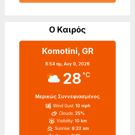
Ο Καιρός
Komotini, GR
8:54 πμ,
Αυγ 9, 2026
28
°C
Μερικώς Συννεφιασμένος
Wind Gust:
10 mph
Clouds:
25%
Visibility:
10 km
Sunrise:
6:22 am