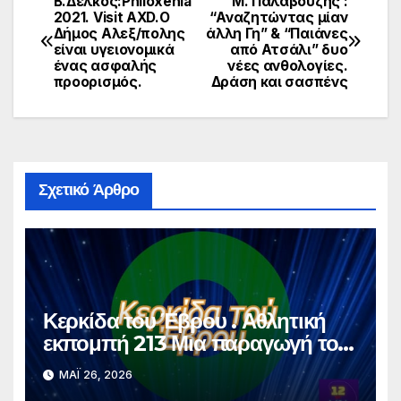
Β.Δέλκος:Philoxenia
Μ. Παλαβούζης :
Πλοήγηση
2021. Visit AXD.Ο
“Αναζητώντας μίαν
Δήμος Αλεξ/πολης
άλλη Γη” & “Παιάνες
άρθρων
είναι υγειονομικά
από Ατσάλι” δυο
ένας ασφαλής
νέες ανθολογίες.
προορισμός.
Δράση και σασπένς
Σχετικό Άρθρο
Κερκίδα του Έβρου . Αθλητική
εκπομπή 213 Μια παραγωγή του
dodekamemia Video Pro
ΜΆΙ 26, 2026