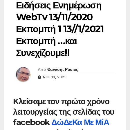
Ειδήσεις Ενημέρωση
WebTv 13/11/2020
Εκπομπή 1 13//1/2021
Εκπομπή …και
Συνεχίζουμε!!
Από
Θανάσης Ράσιος
ΝΟΈ 13, 2021
Κλείσαμε τον πρώτο χρόνο
λειτουργείας της σελίδας του
facebook
ΔώΔεΚα Με ΜίΑ