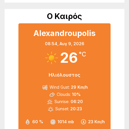
Ο Καιρός
Alexandroupolis
08:54,
Αυγ 9, 2026
26
°C
Ηλιόλουστος
Wind Gust:
29 Km/h
Clouds:
10%
Sunrise:
06:20
Sunset:
20:23
60 %
1014 mb
23 Km/h