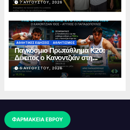
7 ΑΥΓΟΎΣΤΟΥ, 2026
ΑΘΛΗΤΙΚΈΣ ΕΙΔΉΣΕΙΣ
ΑΘΛΗΤΙΣΜΌΣ
Παγκόσμιο Πρωτάθλημα Κ20:
Δέκατος ο Κανοντζιάν στη
σφαιροβολία – Άτυχος ο
6 ΑΥΓΟΎΣΤΟΥ, 2026
Παπαδόπουλος στον τελικό
ΦΑΡΜΑΚΕΙΑ ΕΒΡΟΥ