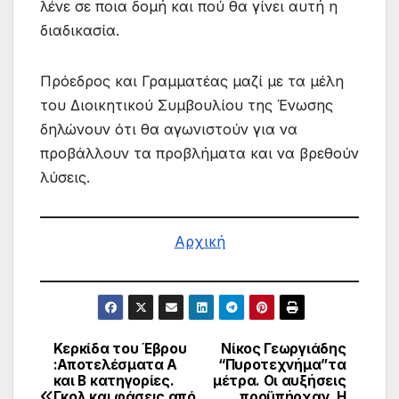
λένε σε ποια δομή και πού θα γίνει αυτή η
διαδικασία.
Πρόεδρος και Γραμματέας μαζί με τα μέλη
του Διοικητικού Συμβουλίου της Ένωσης
δηλώνουν ότι θα αγωνιστούν για να
προβάλλουν τα προβλήματα και να βρεθούν
λύσεις.
Αρχική
Κερκίδα του Έβρου
Νίκος Γεωργιάδης
Πλοήγηση
:Αποτελέσματα Α
“Πυροτεχνήμα”τα
και Β κατηγορίες.
μέτρα. Οι αυξήσεις
άρθρων
Γκολ και φάσεις από
προϋπήρχαν. Η