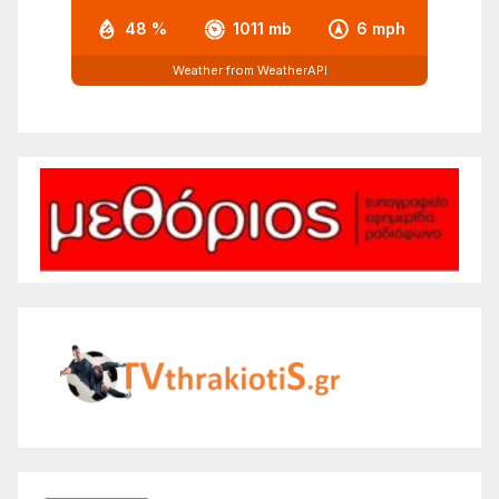
48 %
1011 mb
6 mph
Weather from WeatherAPI