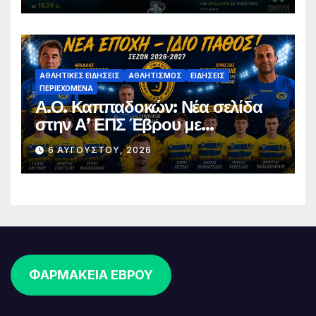
ΑΘΛΗΤΙΚΈΣ ΕΙΔΉΣΕΙΣ
ΑΘΛΗΤΙΣΜΌΣ
ΕΙΔΉΣΕΙΣ
ΠΕΡΙΕΧΌΜΕΝΑ
Α.Ο. Καππαδοκών: Νέα σελίδα
στην Α’ ΕΠΣ Έβρου με
φιλοδοξίες, σταθερότητα και
6 ΑΥΓΟΎΣΤΟΥ, 2026
επένδυση στη νέα γενιά
ΦΑΡΜΑΚΕΙΑ ΕΒΡΟΥ