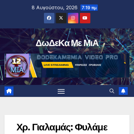
Μετάβαση
8 Αυγούστου, 2026
7:19 πμ
στο
περιεχόμενο
ΔωΔεΚα Με ΜιΑ
Χρ. Γιαλαμάς: Φυλάμε