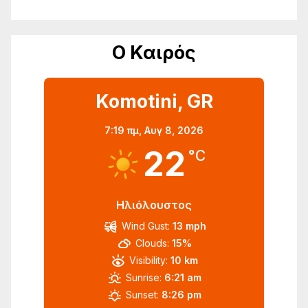
Ο Καιρός
Komotini, GR
7:19 πμ,
Αυγ 8, 2026
22
°C
Ηλιόλουστος
Wind Gust:
13 mph
Clouds:
15%
Visibility:
10 km
Sunrise:
6:21 am
Sunset:
8:26 pm