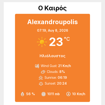
Ο Καιρός
Alexandroupolis
07:19,
Αυγ 8, 2026
23
°C
Ηλιόλουστος
Wind Gust:
21 Km/h
Clouds:
8%
Sunrise:
06:19
Sunset:
20:24
56 %
1011 mb
10 Km/h