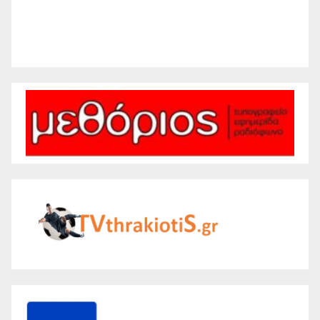
29 %
1011 mb
5 mph
Weather from WeatherAPI