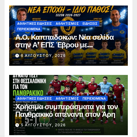
ΑΘΛΗΤΙΚΈΣ ΕΙΔΉΣΕΙΣ
ΑΘΛΗΤΙΣΜΌΣ
ΕΙΔΉΣΕΙΣ
ΠΕΡΙΕΧΌΜΕΝΑ
Α.Ο. Καππαδοκών: Νέα σελίδα
στην Α’ ΕΠΣ Έβρου με
φιλοδοξίες, σταθερότητα και
6 ΑΥΓΟΎΣΤΟΥ, 2026
επένδυση στη νέα γενιά
ΑΘΛΗΤΙΚΈΣ ΕΙΔΉΣΕΙΣ
ΑΘΛΗΤΙΣΜΌΣ
ΠΕΡΙΕΧΌΜΕΝΑ
Χρήσιμα συμπεράσματα για τον
Πανθρακικό απέναντι στον Άρη
5 ΑΥΓΟΎΣΤΟΥ, 2026