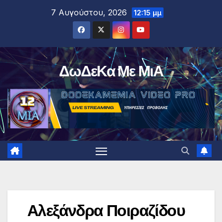
Μετάβαση
7 Αυγούστου, 2026
12:15 μμ
στο
περιεχόμενο
ΔωΔεΚα Με ΜιΑ
Αλεξάνδρα Ποιραζίδου