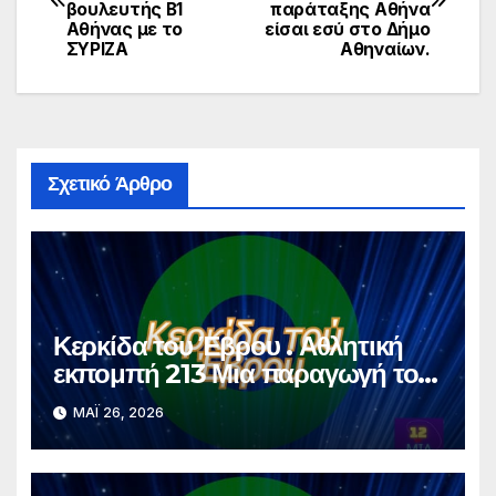
άρθρων
βουλευτής Β1
παράταξης Αθήνα
Αθήνας με το
είσαι εσύ στο Δήμο
ΣΥΡΙΖΑ
Αθηναίων.
Σχετικό Άρθρο
Κερκίδα του Έβρου . Αθλητική
εκπομπή 213 Μια παραγωγή του
dodekamemia Video Pro
ΜΆΙ 26, 2026