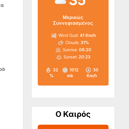
35
τα
Μερικώς
Συννεφιασμένος
Wind Gust:
41 Km/h
Clouds:
31%
Sunrise:
06:20
Sunset:
20:23
ρά
32
1012
30
%
mb
Km/h
Ο Καιρός