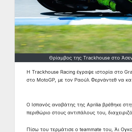
Θρίαμβος της Trackhouse στο Άσε
Η Trackhouse Racing έγραψε ιστορία στο Gr
στο MotoGP, με τον Ραούλ Φερνάντεθ να κατ
Ο Ισπανός αναβάτης της Aprilia βρέθηκε στ
περιθώριο στους αντιπάλους του, διαχειριζ
Πίσω του τερμάτισε ο teammate του, Άι Ογκ