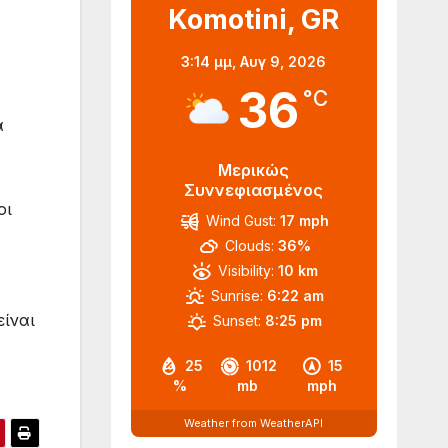
Komotini, GR
3:14 μμ,
Αυγ 9, 2026
36
°C
α
Μερικώς
Συννεφιασμένος
οι
Wind Gust:
17 mph
Clouds:
36%
Visibility:
10 km
Sunrise:
6:22 am
είναι
Sunset:
8:25 pm
25
1012
15
%
mb
mph
Weather from WeatherAPI