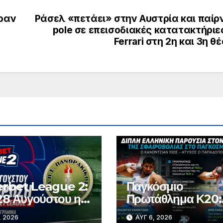
ραν
Ράσελ «πετάει» στην Αυστρία και παίρ
pole σε επεισοδιακές κατατακτήριε
Ferrari στη 2η και 3η θ
rbet League 2:
Παγκόσμιο
 28 Αυγούστου η
Πρωτάθλημα Κ20:
ωση του
Δέκατος ο Κανοντζ
, 2026
ΑΥΓ 6, 2026