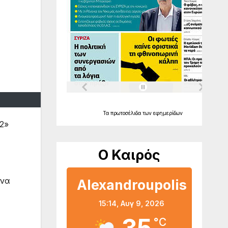
Τα
πρωτοσέλιδα
των
εφημερίδων
2»
Ο Καιρός
ένα
Alexandroupolis
15:14,
Αυγ 9, 2026
°C