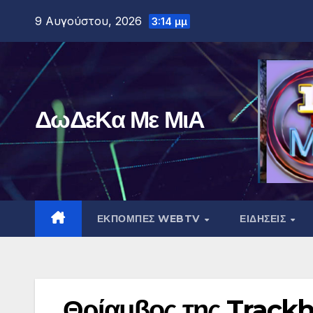
Μετάβαση
9 Αυγούστου, 2026
3:14 μμ
στο
περιεχόμενο
ΔωΔεΚα Με ΜιΑ
ΕΚΠΟΜΠΕΣ WEBTV
ΕΙΔΗΣΕΙΣ
Θρίαμβος της Trackh