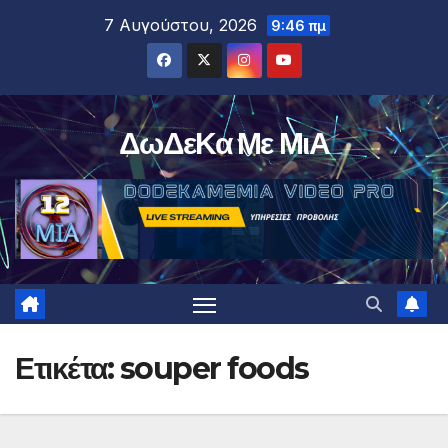
Μετάβαση
7 Αυγούστου, 2026
9:46 πμ
στο
περιεχόμενο
ΔωΔεΚα Με ΜιΑ
Ετικέτα:
souper foods