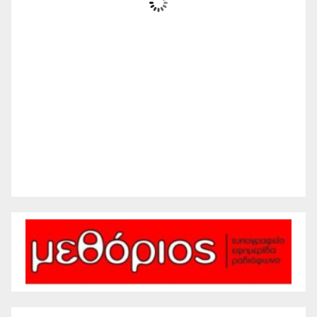
Ηλιόλουστος
Wind Gust:
8 mph
Clouds:
4%
Visibility:
10 km
Sunrise:
6:20 am
Sunset:
8:28 pm
43 %
1012 mb
7 mph
Weather from WeatherAPI