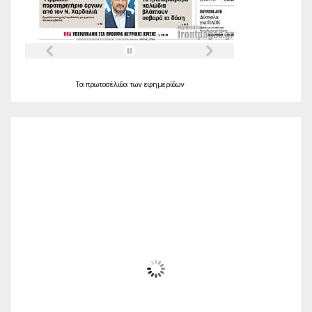
Τα
πρωτοσέλιδα
των
εφημερίδων
Ο Καιρός
Alexandroupolis
09:46,
Αυγ 7, 2026
27
°C
Ηλιόλουστος
Wind Gust:
19 Km/h