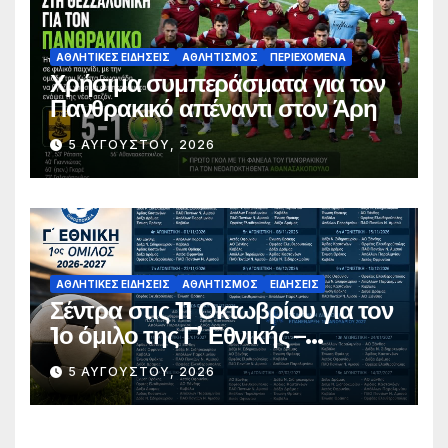
ΑΘΛΗΤΙΚΈΣ ΕΙΔΉΣΕΙΣ
ΑΘΛΗΤΙΣΜΌΣ
ΠΕΡΙΕΧΌΜΕΝΑ
Χρήσιμα συμπεράσματα για τον
Πανθρακικό απέναντι στον Άρη
5 ΑΥΓΟΎΣΤΟΥ, 2026
ΑΘΛΗΤΙΚΈΣ ΕΙΔΉΣΕΙΣ
ΑΘΛΗΤΙΣΜΌΣ
ΕΙΔΉΣΕΙΣ
Σέντρα στις 11 Οκτωβρίου για τον
1ο όμιλο της Γ’ Εθνικής –
Ανακοινώθηκε το πλήρες
5 ΑΥΓΟΎΣΤΟΥ, 2026
πρόγραμμα