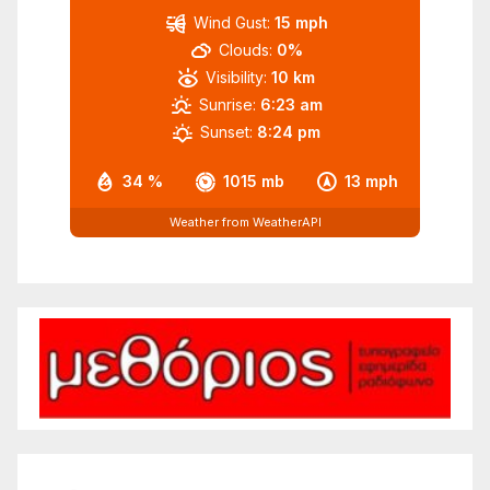
Wind Gust:
15 mph
Clouds:
0%
Visibility:
10 km
Sunrise:
6:23 am
Sunset:
8:24 pm
34 %
1015 mb
13 mph
Weather from WeatherAPI