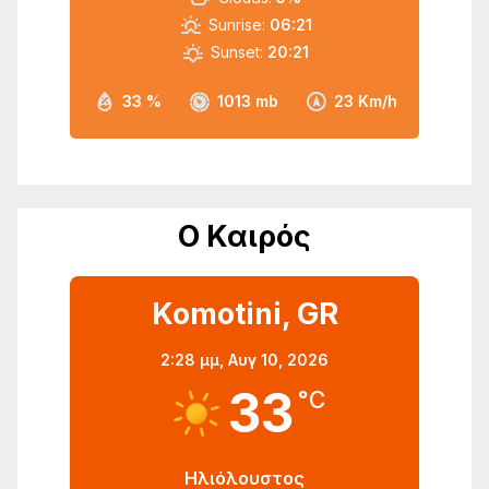
Sunrise:
06:21
Sunset:
20:21
33 %
1013 mb
23 Km/h
Ο Καιρός
Komotini, GR
2:28 μμ,
Αυγ 10, 2026
33
°C
Ηλιόλουστος