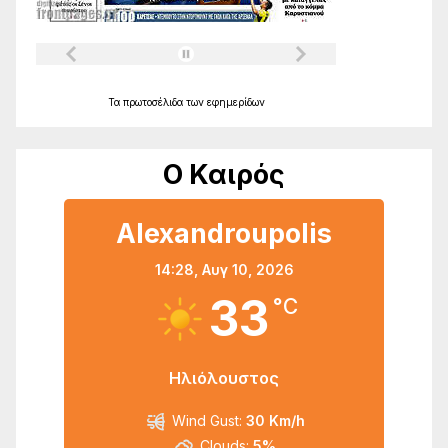
Τα
πρωτοσέλιδα
των
εφημερίδων
Ο Καιρός
Alexandroupolis
14:28,
Αυγ 10, 2026
33
°C
Ηλιόλουστος
Wind Gust:
30 Km/h
Clouds:
5%