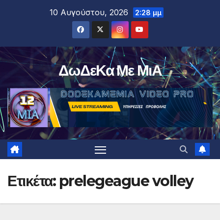
Μετάβαση
10 Αυγούστου, 2026
2:28 μμ
στο
περιεχόμενο
ΔωΔεΚα Με ΜιΑ
Ετικέτα:
prelegeague volley