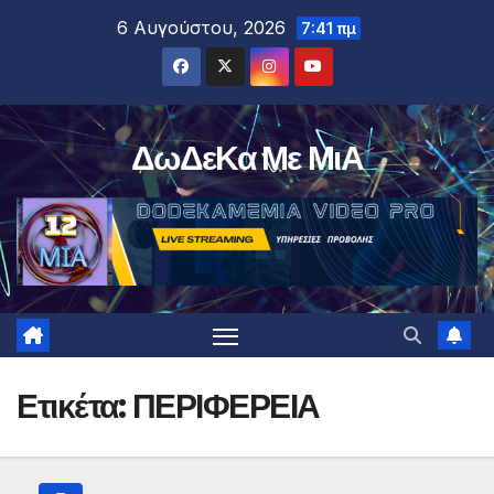
Μετάβαση
6 Αυγούστου, 2026
7:41 πμ
στο
περιεχόμενο
ΔωΔεΚα Με ΜιΑ
Ετικέτα:
ΠΕΡΙΦΕΡΕΙΑ