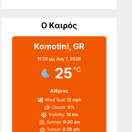
Ο Καιρός
Komotini, GR
11:29 μμ,
Αυγ 7, 2026
25
°C
Αίθριος
Wind Gust:
12 mph
Clouds:
9%
Visibility:
10 km
Sunrise:
6:20 am
Sunset:
8:28 pm