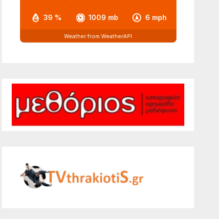
39 %
1009 mb
6 mph
Weather from WeatherAPI