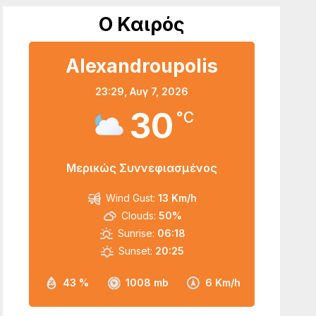
Ο Καιρός
Alexandroupolis
23:29,
Αυγ 7, 2026
30
°C
Μερικώς Συννεφιασμένος
Wind Gust:
13 Km/h
Clouds:
50%
Sunrise:
06:18
Sunset:
20:25
43 %
1008 mb
6 Km/h