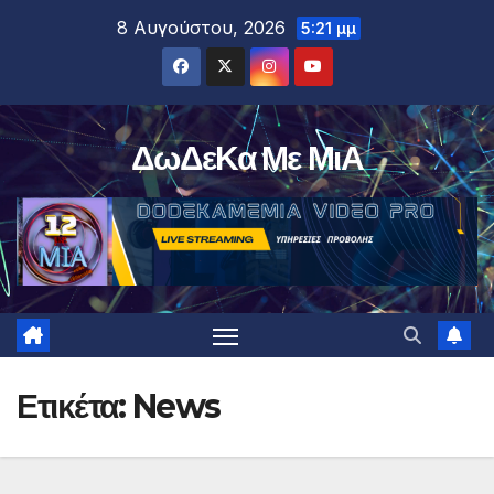
Μετάβαση
8 Αυγούστου, 2026
5:21 μμ
στο
περιεχόμενο
ΔωΔεΚα Με ΜιΑ
Ετικέτα:
News