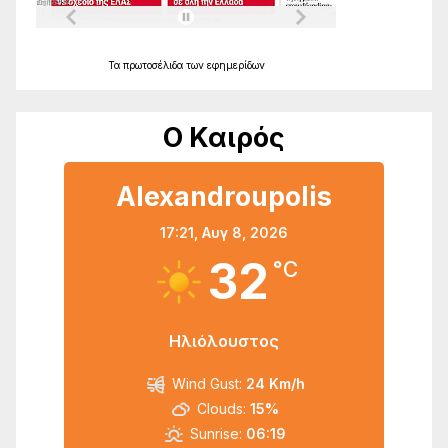
Τα
πρωτοσέλιδα
των
εφημερίδων
Ο Καιρός
Alexandroupolis
17:21,
Αυγ 8, 2026
32
°C
Ηλιόλουστος
Wind Gust:
24 Km/h
Clouds:
15%
Sunrise:
06:19