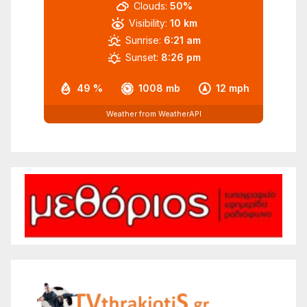
Clouds:
50%
Visibility:
10 km
Sunrise:
6:21 am
Sunset:
8:26 pm
49 %
1008 mb
12 mph
Weather from WeatherAPI