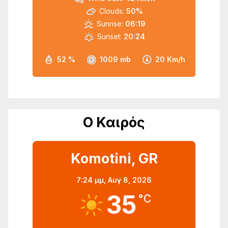
Clouds:
50%
Sunrise:
06:19
Sunset:
20:24
52 %
1009 mb
20 Km/h
Ο Καιρός
Komotini, GR
7:24 μμ,
Αυγ 8, 2026
35
°C