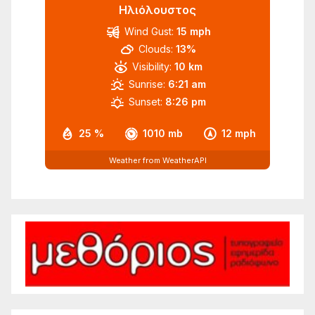
Ηλιόλουστος
Wind Gust:
15 mph
Clouds:
13%
Visibility:
10 km
Sunrise:
6:21 am
Sunset:
8:26 pm
25 %
1010 mb
12 mph
Weather from WeatherAPI