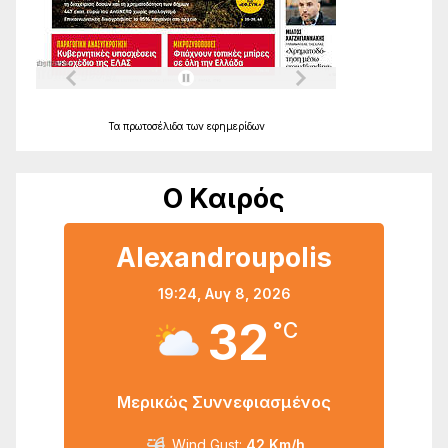
Τα
πρωτοσέλιδα
των
εφημερίδων
Ο Καιρός
Alexandroupolis
19:24,
Αυγ 8, 2026
32
°C
Μερικώς Συννεφιασμένος
Wind Gust:
42 Km/h