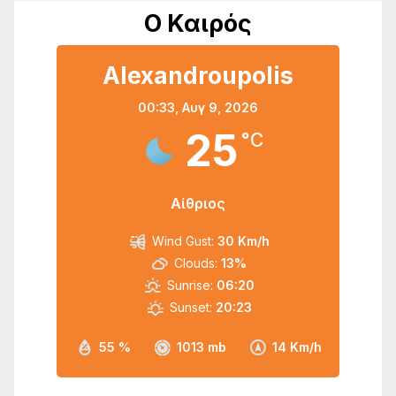
Ο Καιρός
Alexandroupolis
00:33,
Αυγ 9, 2026
25
°C
Αίθριος
Wind Gust:
30 Km/h
Clouds:
13%
Sunrise:
06:20
Sunset:
20:23
55 %
1013 mb
14 Km/h