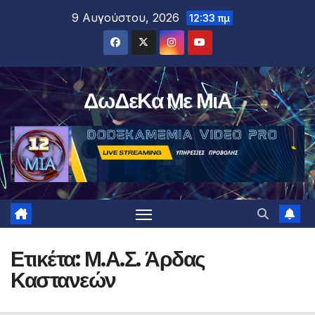
Μετάβαση
9 Αυγούστου, 2026
12:33 πμ
στο
περιεχόμενο
ΔωΔεΚα Με ΜιΑ
Ετικέτα:
Μ.Α.Σ. Άρδας
Καστανεών