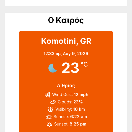
Ο Καιρός
Komotini, GR
12:33 πμ,
Αυγ 9, 2026
23
°C
Αίθριος
Wind Gust:
12 mph
Clouds:
23%
Visibility:
10 km
Sunrise:
6:22 am
Sunset:
8:25 pm