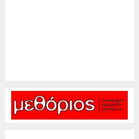
Wind Gust:
13 mph
Clouds:
7%
Visibility:
10 km
Sunrise:
6:20 am
Sunset:
8:28 pm
62 %
1012 mb
6 mph
Weather from WeatherAPI