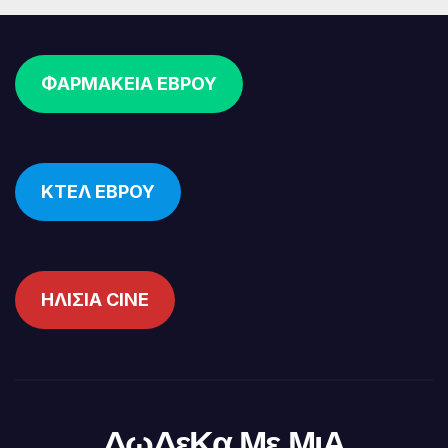
ΦΑΡΜΑΚΕΙΑ ΕΒΡΟΥ
ΚΤΕΛ ΕΒΡΟΥ
ΗΛΙΣΙΑ CINE
ΔωΔεΚα Με ΜιΑ