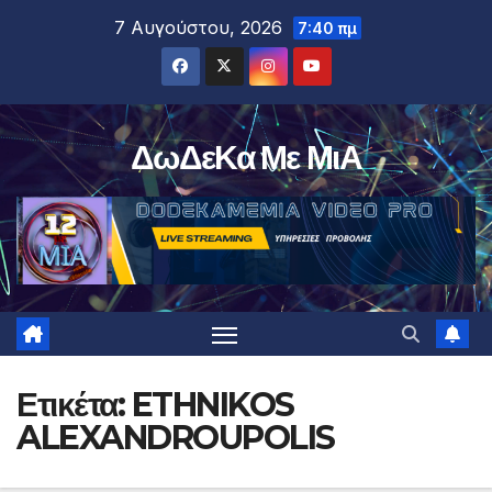
Μετάβαση
7 Αυγούστου, 2026
7:40 πμ
στο
περιεχόμενο
ΔωΔεΚα Με ΜιΑ
Ετικέτα:
ETHNIKOS
ALEXANDROUPOLIS