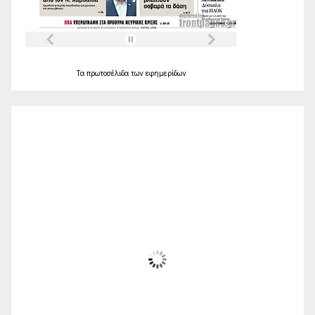
Τα
πρωτοσέλιδα
των
εφημερίδων
Ο Καιρός
Alexandroupolis
07:40,
Αυγ 7, 2026
22
°C
Ηλιόλουστος
Wind Gust:
24 Km/h
Clouds:
3%