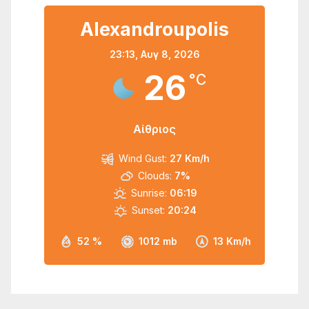
Alexandroupolis
23:13,
Αυγ 8, 2026
26
°C
Αίθριος
Wind Gust:
27 Km/h
Clouds:
7%
Sunrise:
06:19
Sunset:
20:24
52 %
1012 mb
13 Km/h