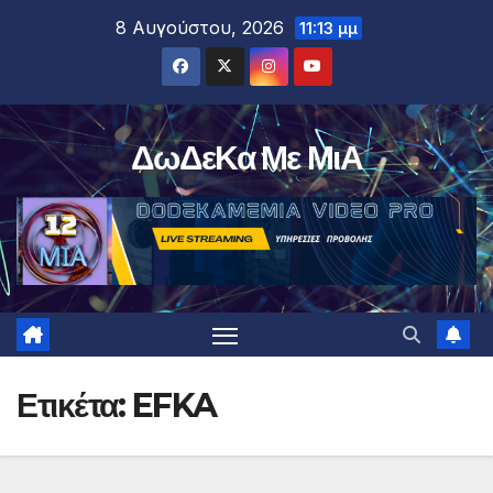
Μετάβαση
8 Αυγούστου, 2026
11:13 μμ
στο
περιεχόμενο
ΔωΔεΚα Με ΜιΑ
Ετικέτα:
EFKA