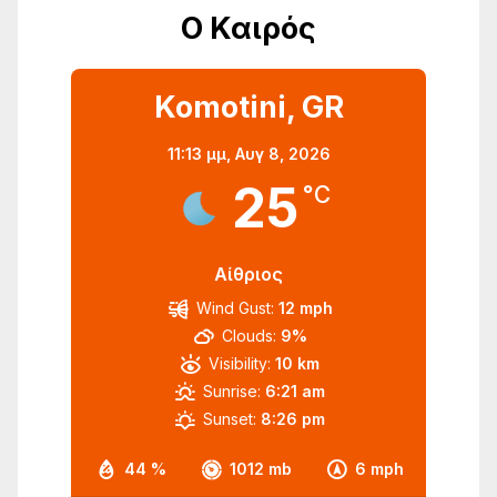
Ο Καιρός
Komotini, GR
11:13 μμ,
Αυγ 8, 2026
25
°C
Αίθριος
Wind Gust:
12 mph
Clouds:
9%
Visibility:
10 km
Sunrise:
6:21 am
Sunset:
8:26 pm
44 %
1012 mb
6 mph