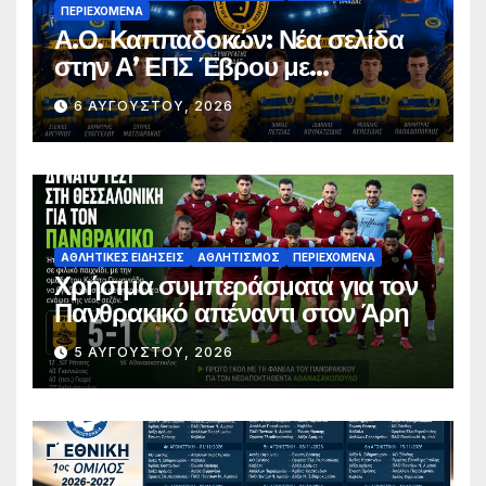
ΠΕΡΙΕΧΌΜΕΝΑ
Α.Ο. Καππαδοκών: Νέα σελίδα
στην Α’ ΕΠΣ Έβρου με
φιλοδοξίες, σταθερότητα και
6 ΑΥΓΟΎΣΤΟΥ, 2026
επένδυση στη νέα γενιά
ΑΘΛΗΤΙΚΈΣ ΕΙΔΉΣΕΙΣ
ΑΘΛΗΤΙΣΜΌΣ
ΠΕΡΙΕΧΌΜΕΝΑ
Χρήσιμα συμπεράσματα για τον
Πανθρακικό απέναντι στον Άρη
5 ΑΥΓΟΎΣΤΟΥ, 2026