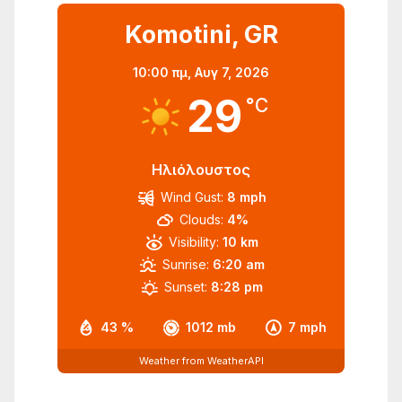
Komotini, GR
10:00 πμ,
Αυγ 7, 2026
29
°C
Ηλιόλουστος
Wind Gust:
8 mph
Clouds:
4%
Visibility:
10 km
Sunrise:
6:20 am
Sunset:
8:28 pm
43 %
1012 mb
7 mph
Weather from WeatherAPI