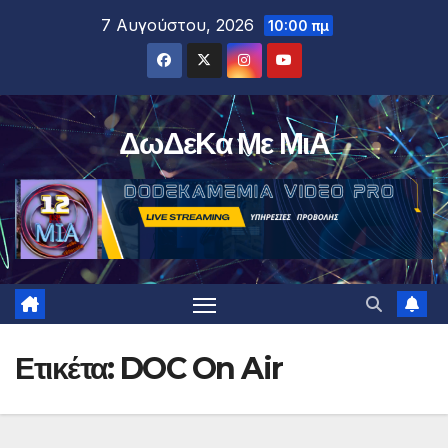
Μετάβαση
7 Αυγούστου, 2026
10:00 πμ
στο
περιεχόμενο
ΔωΔεΚα Με ΜιΑ
Ετικέτα:
DOC On Air