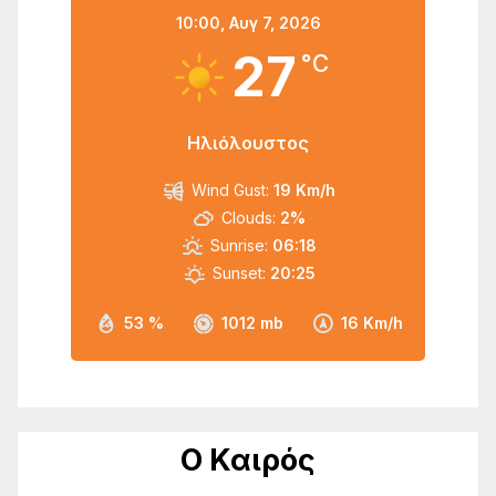
10:00,
Αυγ 7, 2026
27
°C
Ηλιόλουστος
Wind Gust:
19 Km/h
Clouds:
2%
Sunrise:
06:18
Sunset:
20:25
53 %
1012 mb
16 Km/h
Ο Καιρός