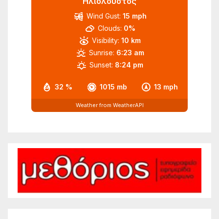
Ηλιόλουστος
Wind Gust:
15 mph
Clouds:
0%
Visibility:
10 km
Sunrise:
6:23 am
Sunset:
8:24 pm
32 %
1015 mb
13 mph
Weather from WeatherAPI