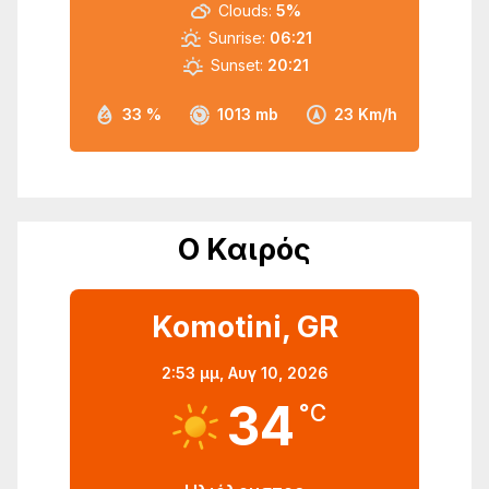
Clouds:
5%
Sunrise:
06:21
Sunset:
20:21
33 %
1013 mb
23 Km/h
Ο Καιρός
Komotini, GR
2:53 μμ,
Αυγ 10, 2026
34
°C