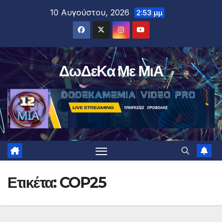
Μετάβαση
10 Αυγούστου, 2026
2:53 μμ
στο
περιεχόμενο
ΔωΔεΚα Με ΜιΑ
Ετικέτα:
COP25