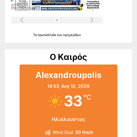
Τα
πρωτοσέλιδα
των
εφημερίδων
Ο Καιρός
Alexandroupolis
14:53,
Αυγ 10, 2026
33
°C
Ηλιόλουστος
Wind Gust:
30 Km/h