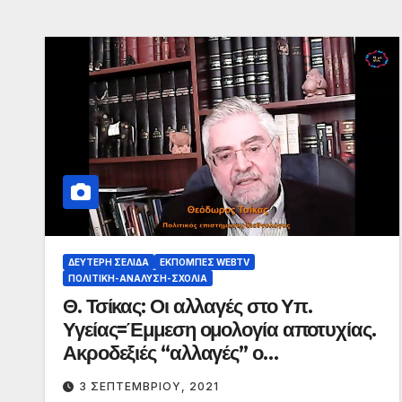
ΔΕΎΤΕΡΗ ΣΕΛΊΔΑ
ΕΚΠΟΜΠΈΣ WEBTV
ΠΟΛΙΤΙΚΉ-ΑΝΆΛΥΣΗ-ΣΧΌΛΙΑ
Θ. Τσίκας: Οι αλλαγές στο Υπ.
Υγείας=Έμμεση ομολογία αποτυχίας.
Ακροδεξιές “αλλαγές” ο
ανασχηματισμός
3 ΣΕΠΤΕΜΒΡΊΟΥ, 2021