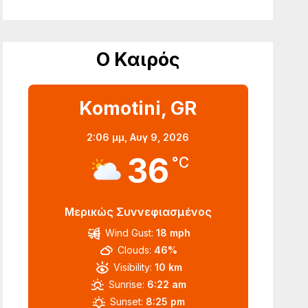
Ο Καιρός
Komotini, GR
2:06 μμ,
Αυγ 9, 2026
36
°C
Μερικώς Συννεφιασμένος
Wind Gust:
18 mph
Clouds:
46%
Visibility:
10 km
Sunrise:
6:22 am
Sunset:
8:25 pm