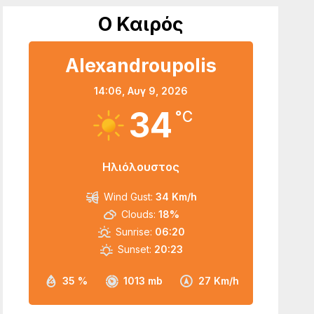
Ο Καιρός
Alexandroupolis
14:06,
Αυγ 9, 2026
34
°C
Ηλιόλουστος
Wind Gust:
34 Km/h
Clouds:
18%
Sunrise:
06:20
Sunset:
20:23
35 %
1013 mb
27 Km/h