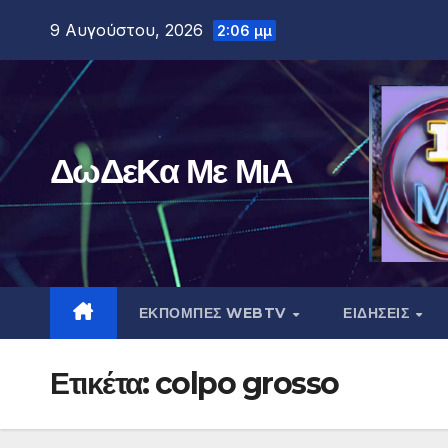
Μετάβαση
9 Αυγούστου, 2026
2:06 μμ
στο
περιεχόμενο
ΔωΔεΚα Με ΜιΑ
ΕΚΠΟΜΠΕΣ WEBTV
ΕΙΔΗΣΕΙΣ
Ετικέτα:
colpo grosso