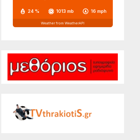
24 %
1013 mb
16 mph
Weather from WeatherAPI