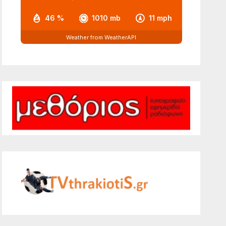
46 %
1010 mb
11 mph
Weather from WeatherAPI