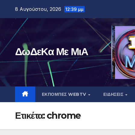
Μετάβαση
8 Αυγούστου, 2026
12:39 μμ
στο
περιεχόμενο
ΔωΔεΚα Με ΜιΑ
ΕΚΠΟΜΠΕΣ WEBTV
ΕΙΔΗΣΕΙΣ
Ετικέτα:
chrome