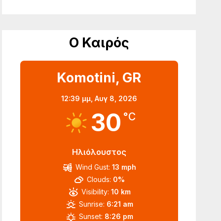
Ο Καιρός
Komotini, GR
12:39 μμ,
Αυγ 8, 2026
30
°C
Ηλιόλουστος
Wind Gust:
13 mph
Clouds:
0%
Visibility:
10 km
Sunrise:
6:21 am
Sunset:
8:26 pm