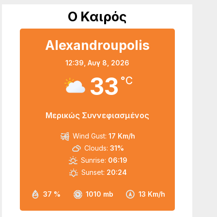
Ο Καιρός
Alexandroupolis
12:39,
Αυγ 8, 2026
33
°C
Μερικώς Συννεφιασμένος
Wind Gust:
17 Km/h
Clouds:
31%
Sunrise:
06:19
Sunset:
20:24
37 %
1010 mb
13 Km/h