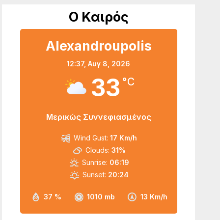
Ο Καιρός
Alexandroupolis
12:37,
Αυγ 8, 2026
33
°C
Μερικώς Συννεφιασμένος
Wind Gust:
17 Km/h
Clouds:
31%
Sunrise:
06:19
Sunset:
20:24
37 %
1010 mb
13 Km/h