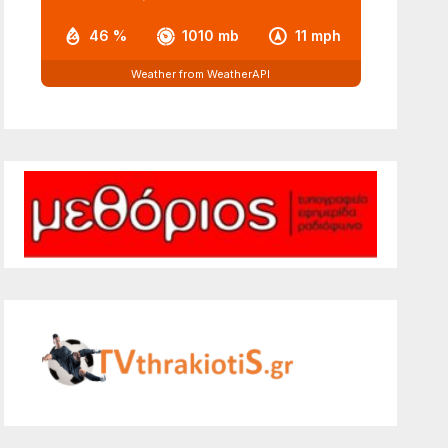
46 %
1010 mb
11 mph
Weather from WeatherAPI