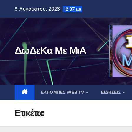
Μετάβαση
8 Αυγούστου, 2026
12:37 μμ
στο
περιεχόμενο
ΔωΔεΚα Με ΜιΑ
ΕΚΠΟΜΠΕΣ WEBTV
ΕΙΔΗΣΕΙΣ
Ετικέτα: