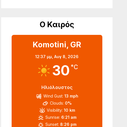
Ο Καιρός
Komotini, GR
12:37 μμ,
Αυγ 8, 2026
30
°C
Ηλιόλουστος
Wind Gust:
13 mph
Clouds:
0%
Visibility:
10 km
Sunrise:
6:21 am
Sunset:
8:26 pm