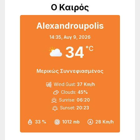
Ο Καιρός
Alexandroupolis
14:35,
Αυγ 9, 2026
34
°C
Μερικώς Συννεφιασμένος
Wind Gust:
37 Km/h
Clouds:
45%
Sunrise:
06:20
Sunset:
20:23
33 %
1012 mb
28 Km/h