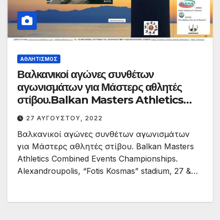
ΑΘΛΗΤΙΣΜΌΣ
Βαλκανικοί αγώνες συνθέτων
αγωνισμάτων για Μάστερς αθλητές
στίβου.Balkan Masters Athletics
Combined Events
27 ΑΥΓΟΎΣΤΟΥ, 2022
Championships.Alexandroupolis,
Βαλκανικοί αγώνες συνθέτων αγωνισμάτων
live streaming 09:00 28/8/22
για Μάστερς αθλητές στίβου. Balkan Masters
Athletics Combined Events Championships.
Alexandroupolis, “Fotis Kosmas” stadium, 27 &…