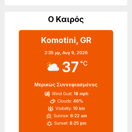
Ο Καιρός
Komotini, GR
2:35 μμ,
Αυγ 9, 2026
37
°C
Μερικώς Συννεφιασμένος
Wind Gust:
18 mph
Clouds:
46%
Visibility:
10 km
Sunrise:
6:22 am
Sunset:
8:25 pm