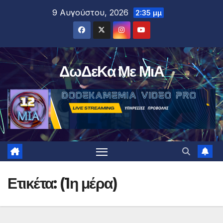
Μετάβαση
9 Αυγούστου, 2026
2:35 μμ
στο
περιεχόμενο
ΔωΔεΚα Με ΜιΑ
Ετικέτα:
(1η μέρα)