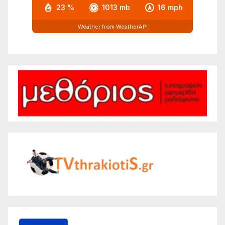
23 %
1013 mb
16 mph
Weather from WeatherAPI