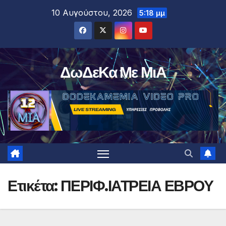
Μετάβαση
10 Αυγούστου, 2026
5:18 μμ
στο
περιεχόμενο
ΔωΔεΚα Με ΜιΑ
Ετικέτα:
ΠΕΡΙΦ.ΙΑΤΡΕΙΑ ΕΒΡΟΥ