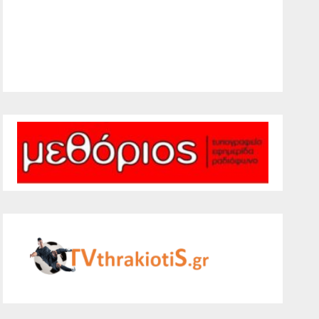
30 %
1008 mb
4 mph
Weather from WeatherAPI