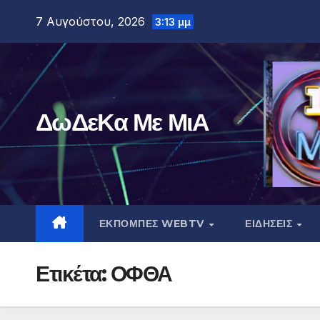
Μετάβαση
7 Αυγούστου, 2026
3:13 μμ
στο
περιεχόμενο
ΔωΔεΚα Με ΜιΑ
ΕΚΠΟΜΠΕΣ WEBTV
ΕΙΔΗΣΕΙΣ
Ετικέτα:
ΟΦΘΑ