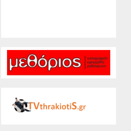
28 %
1009 mb
4 mph
Weather from WeatherAPI