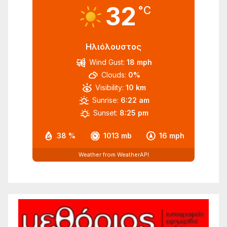
32
°C
Ηλιόλουστος
Wind Gust:
18 mph
Clouds:
0%
Visibility:
10 km
Sunrise:
6:22 am
Sunset:
8:25 pm
38 %
1013 mb
16 mph
Weather from WeatherAPI