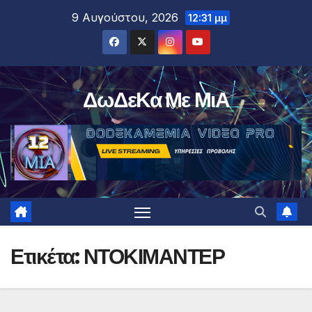
Μετάβαση
9 Αυγούστου, 2026
12:31 μμ
στο
περιεχόμενο
ΔωΔεΚα Με ΜιΑ
Ετικέτα:
ΝΤΟΚΙΜΑΝΤΕΡ