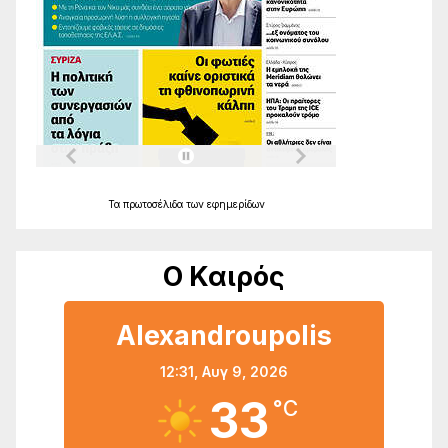
Τα
πρωτοσέλιδα
των
εφημερίδων
Ο Καιρός
Alexandroupolis
12:31,
Αυγ 9, 2026
33
°C