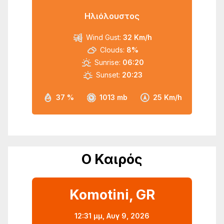
Ηλιόλουστος
Wind Gust:
32 Km/h
Clouds:
8%
Sunrise:
06:20
Sunset:
20:23
37 %
1013 mb
25 Km/h
Ο Καιρός
Komotini, GR
12:31 μμ,
Αυγ 9, 2026