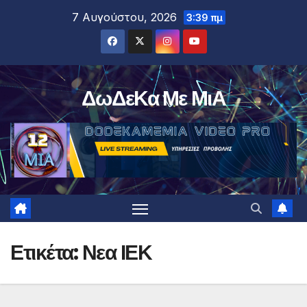
Μετάβαση
7 Αυγούστου, 2026
3:39 πμ
στο
περιεχόμενο
ΔωΔεΚα Με ΜιΑ
Ετικέτα:
Νεα ΙΕΚ