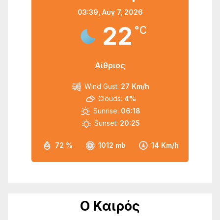
03:39,
Αυγ 7, 2026
22
°C
Αίθριος
Wind Gust:
27 Km/h
Clouds:
4%
Sunrise:
06:18
Sunset:
20:25
72 %
1012 mb
14 Km/h
Ο Καιρός