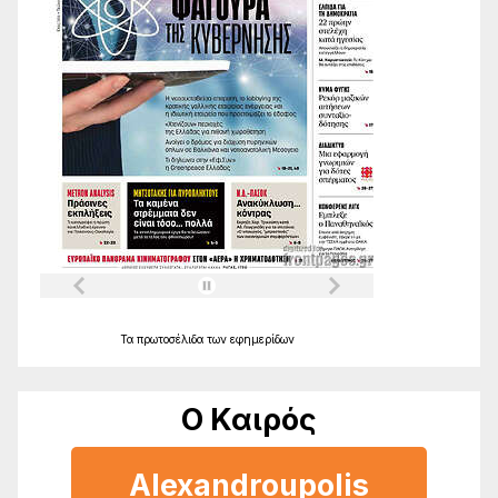
Τα
πρωτοσέλιδα
των
εφημερίδων
Ο Καιρός
Alexandroupolis