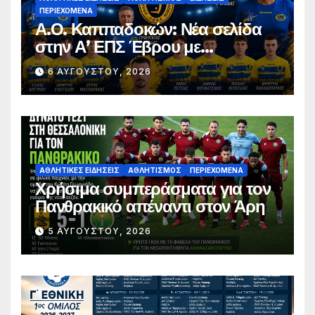
ΠΕΡΙΕΧΌΜΕΝΑ
Α.Ο. Καππαδοκών: Νέα σελίδα
στην Α’ ΕΠΣ Έβρου με
φιλοδοξίες, σταθερότητα και
6 ΑΥΓΟΎΣΤΟΥ, 2026
επένδυση στη νέα γενιά
ΑΘΛΗΤΙΚΈΣ ΕΙΔΉΣΕΙΣ
ΑΘΛΗΤΙΣΜΌΣ
ΠΕΡΙΕΧΌΜΕΝΑ
Χρήσιμα συμπεράσματα για τον
Πανθρακικό απέναντι στον Άρη
5 ΑΥΓΟΎΣΤΟΥ, 2026