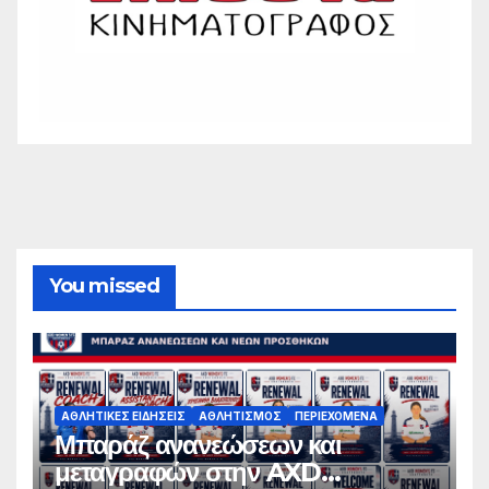
You missed
ΑΘΛΗΤΙΚΈΣ ΕΙΔΉΣΕΙΣ
ΑΘΛΗΤΙΣΜΌΣ
ΠΕΡΙΕΧΌΜΕΝΑ
Μπαράζ ανανεώσεων και
μεταγραφών στην AXD