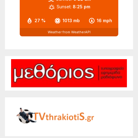
Sunset:
8:25 pm
27 %
1013 mb
16 mph
Weather from WeatherAPI