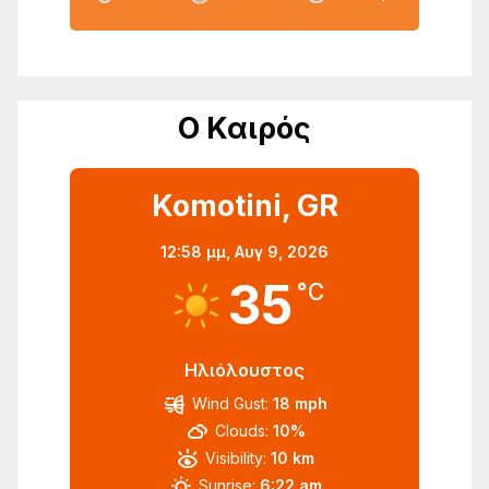
Ο Καιρός
Komotini, GR
12:58 μμ,
Αυγ 9, 2026
35
°C
Ηλιόλουστος
Wind Gust:
18 mph
Clouds:
10%
Visibility:
10 km
Sunrise:
6:22 am