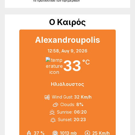
Τα
πρωτοσέλιδα
των
εφημερίδων
Ο Καιρός
Alexandroupolis
12:58,
Αυγ 9, 2026
33
°C
Ηλιόλουστος
Wind Gust:
32 Km/h
Clouds:
8%
Sunrise:
06:20
Sunset:
20:23
37 %
1013 mb
25 Km/h