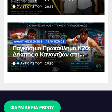
Κομοτηνής
7 ΑΥΓΟΎΣΤΟΥ, 2026
ΑΘΛΗΤΙΚΈΣ ΕΙΔΉΣΕΙΣ
ΑΘΛΗΤΙΣΜΌΣ
Παγκόσμιο Πρωτάθλημα Κ20:
Δέκατος ο Κανοντζιάν στη
σφαιροβολία – Άτυχος ο
6 ΑΥΓΟΎΣΤΟΥ, 2026
Παπαδόπουλος στον τελικό
ΦΑΡΜΑΚΕΙΑ ΕΒΡΟΥ