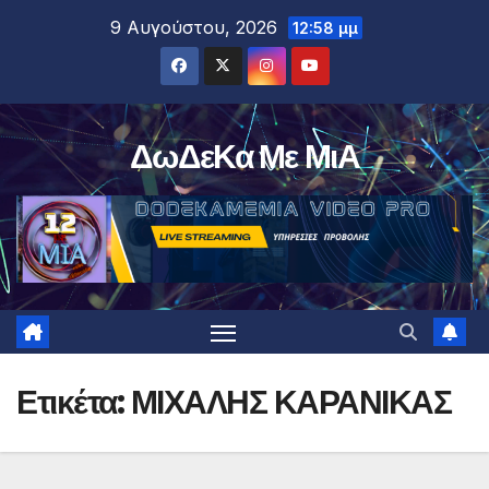
Μετάβαση
9 Αυγούστου, 2026
12:58 μμ
στο
περιεχόμενο
ΔωΔεΚα Με ΜιΑ
Ετικέτα:
ΜΙΧΑΛΗΣ ΚΑΡΑΝΙΚΑΣ