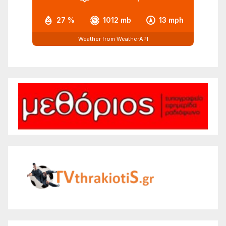
27 %
1012 mb
13 mph
Weather from WeatherAPI