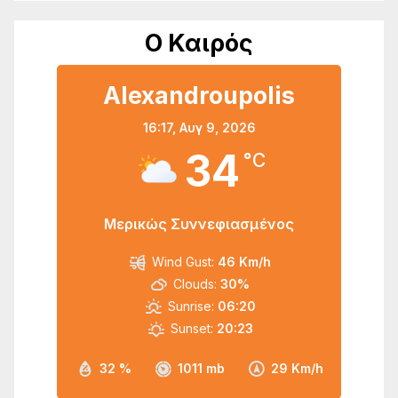
Ο Καιρός
Alexandroupolis
16:17,
Αυγ 9, 2026
34
°C
Μερικώς Συννεφιασμένος
Wind Gust:
46 Km/h
Clouds:
30%
Sunrise:
06:20
Sunset:
20:23
32 %
1011 mb
29 Km/h