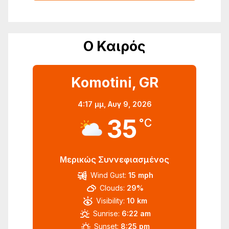
Ο Καιρός
Komotini, GR
4:17 μμ,
Αυγ 9, 2026
35
°C
Μερικώς Συννεφιασμένος
Wind Gust:
15 mph
Clouds:
29%
Visibility:
10 km
Sunrise:
6:22 am
Sunset:
8:25 pm