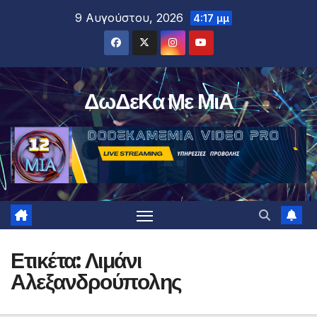
Μετάβαση
9 Αυγούστου, 2026
4:17 μμ
στο
περιεχόμενο
ΔωΔεΚα Με ΜιΑ
Ετικέτα:
Λιμάνι
Αλεξανδρούπολης