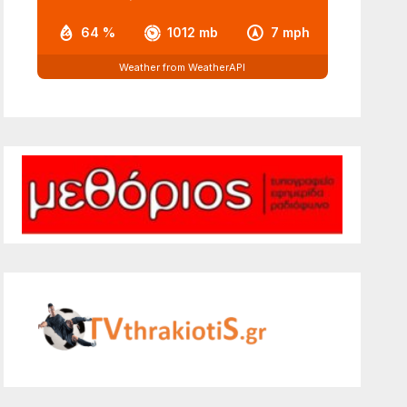
64 %
1012 mb
7 mph
Weather from WeatherAPI