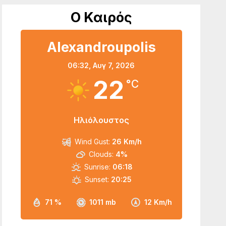
Ο Καιρός
Alexandroupolis
06:32,
Αυγ 7, 2026
22
°C
Ηλιόλουστος
Wind Gust:
26 Km/h
Clouds:
4%
Sunrise:
06:18
Sunset:
20:25
71 %
1011 mb
12 Km/h