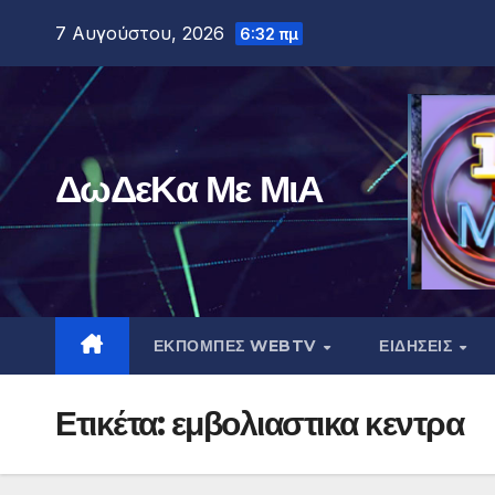
Μετάβαση
7 Αυγούστου, 2026
6:32 πμ
στο
περιεχόμενο
ΔωΔεΚα Με ΜιΑ
ΕΚΠΟΜΠΕΣ WEBTV
ΕΙΔΗΣΕΙΣ
Ετικέτα:
εμβολιαστικα κεντρα