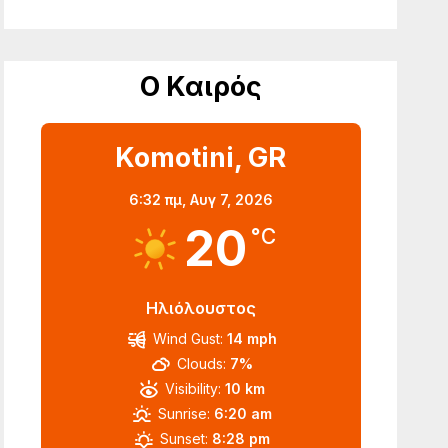
Ο Καιρός
Komotini, GR
6:32 πμ,
Αυγ 7, 2026
20
°C
Ηλιόλουστος
Wind Gust:
14 mph
Clouds:
7%
Visibility:
10 km
Sunrise:
6:20 am
Sunset:
8:28 pm